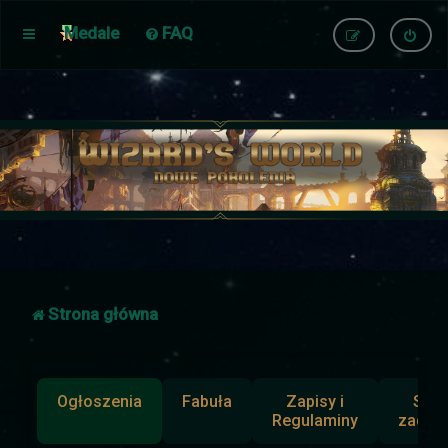
Medale
FAQ
Strona główna
Ogłoszenia
Fabuła
Zapisy i
Słup
Regulaminy
zadan