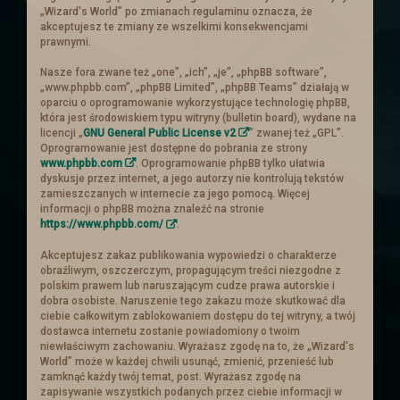
królestwa prośbę o pomoc. Ten
„Wizard's World” po zmianach regulaminu oznacza, że
postanowił zebrać chętnych i wysłać ich
akceptujesz te zmiany ze wszelkimi konsekwencjami
prawnymi.
aby wsparli handlowego sojusznika.
Ogłoszenie
Nasze fora zwane też „one”, „ich”, „je”, „phpBB software”,
„www.phpbb.com”, „phpBB Limited”, „phpBB Teams” działają w
oparciu o oprogramowanie wykorzystujące technologię phpBB,
która jest środowiskiem typu witryny (bulletin board), wydane na
licencji „
GNU General Public License v2
” zwanej też „GPL”.
Nowe ogłoszenia na
Oprogramowanie jest dostępne do pobrania ze strony
www.phpbb.com
. Oprogramowanie phpBB tylko ułatwia
słupie
dyskusje przez internet, a jego autorzy nie kontrolują tekstów
zamieszczanych w internecie za jego pomocą. Więcej
informacji o phpBB można znaleźć na stronie
https://www.phpbb.com/
.
Zachęcamy do zajrzenia do zakładki z
zadaniami
Akceptujesz zakaz publikowania wypowiedzi o charakterze
obraźliwym, oszczerczym, propagującym treści niezgodne z
polskim prawem lub naruszającym cudze prawa autorskie i
Troche nowinek
dobra osobiste. Naruszenie tego zakazu może skutkować dla
ciebie całkowitym zablokowaniem dostępu do tej witryny, a twój
dostawca internetu zostanie powiadomiony o twoim
Przebudowe przeszły
Ogłoszenia
. Cała
niewłaściwym zachowaniu. Wyrażasz zgodę na to, że „Wizard's
World” może w każdej chwili usunąć, zmienić, przenieść lub
tabela is truktura została napisana od
zamknąć każdy twój temat, post. Wyrażasz zgodę na
nowa i dostosowana :).
zapisywanie wszystkich podanych przez ciebie informacji w
Ogłoszenia powinny się teraz skalować