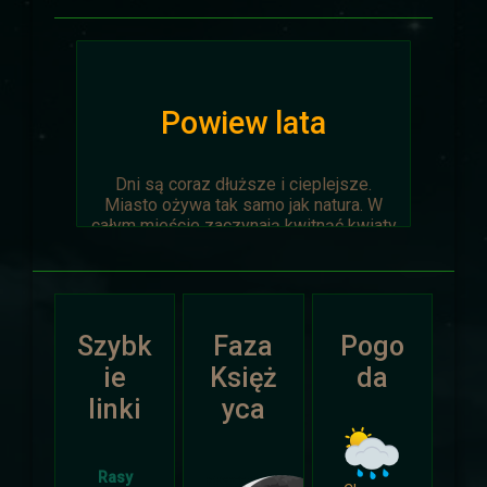
Powiew lata
Dni są coraz dłuższe i cieplejsze.
Miasto ożywa tak samo jak natura. W
całym mieście zaczynają kwitnąć kwiaty
na ziemi jak i te na drzewach.
Wyprawa Na piaskach czasu zostaje
oficjalnie anulowana z winy
prowadzącego. Każda osoba biorąca w
Szybk
Faza
Pogo
niej udział niech napisze do
Dariusza
.
Otrzyma mały upominek.
ie
Księż
da
linki
yca
Atak Zimy i Święta
Rasy