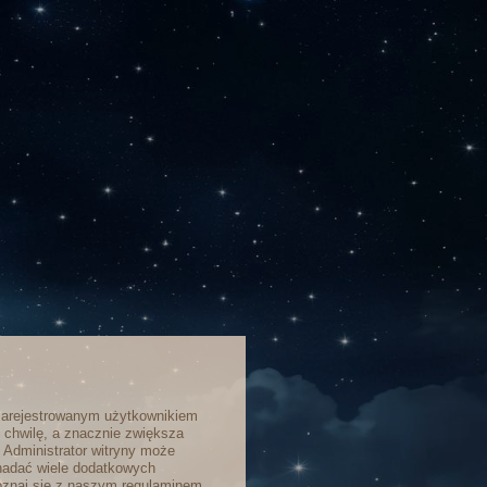
zarejestrowanym użytkownikiem
o chwilę, a znacznie zwiększa
. Administrator witryny może
nadać wiele dodatkowych
poznaj się z naszym regulaminem,