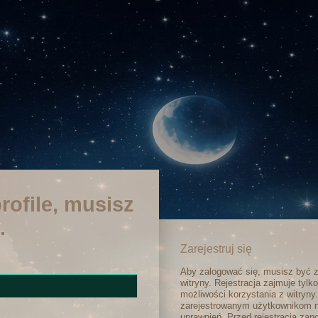
rofile, musisz
.
Zarejestruj się
Aby zalogować się, musisz być 
witryny. Rejestracja zajmuje tylk
możliwości korzystania z witryny
zarejestrowanym użytkownikom 
uprawnień. Przed rejestracją za