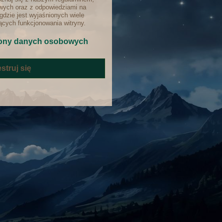
ych oraz z odpowiedziami na
gdzie jest wyjaśnionych wiele
cych funkcjonowania witryny.
ony danych osobowych
struj się