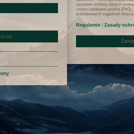
zasadami ochrony danych osobow
często zadawane pytania (FAQ), 
podstawowych zagadnień dotyczą
Regulamin
|
Zasady ochr
Zareje
rony