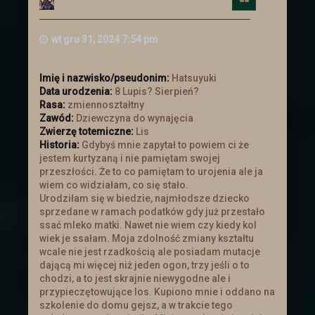
królestwa prośbę o pomoc. Ten
postanowił zebrać chętnych i wysłać ich
aby wsparli handlowego sojusznika.
wt gru 31, 2024 7:54 pm
Ogłoszenie
Imię i nazwisko/pseudonim:
Hatsuyuki
Data urodzenia:
8 Lupis? Sierpień?
Rasa:
zmiennoształtny
Nowe ogłoszenia na
Zawód:
Dziewczyna do wynajęcia
Zwierzę totemiczne:
Lis
słupie
Historia:
Gdybyś mnie zapytał to powiem ci że
jestem kurtyzaną i nie pamiętam swojej
przeszłości. Że to co pamiętam to urojenia ale ja
Zachęcamy do zajrzenia do zakładki z
wiem co widziałam, co się stało.
zadaniami
Urodziłam się w biedzie, najmłodsze dziecko
sprzedane w ramach podatków gdy już przestało
ssać mleko matki. Nawet nie wiem czy kiedy kol
Troche nowinek
wiek je ssałam. Moja zdolność zmiany kształtu
wcale nie jest rzadkością ale posiadam mutacje
dającą mi więcej niż jeden ogon, trzy jeśli o to
Przebudowe przeszły
Ogłoszenia
. Cała
chodzi, a to jest skrajnie niewygodne ale i
tabela is truktura została napisana od
przypieczętowujące los. Kupiono mnie i oddano na
nowa i dostosowana :).
szkolenie do domu gejsz, a w trakcie tego
Ogłoszenia powinny się teraz skalować