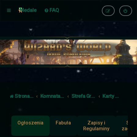
Medale
FAQ
Strona główna
Komnata Dowodzenia
Strefa Gracza
Karty Postaci
Ogłoszenia
Fabuła
Zapisy i
Słup
Regulaminy
zadan