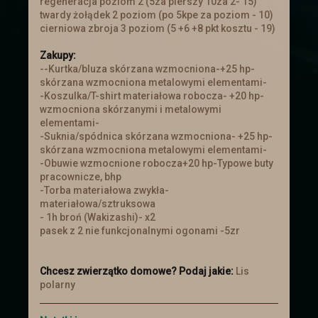
regeneracja poziom 2 (5za pierszy 10za 2- 15)
twardy żołądek 2 poziom (po 5kpe za poziom - 10)
Wszystkiego dobrego z okazji Mikołajek
cierniowa zbroja 3 poziom (5 +6 +8 pkt kosztu - 19)
i witamy z powrotem!
Zapraszamy do Aktualizacji
aby
Zakupy:
przekonać się jakie nastały zmiany!
--Kurtka/bluza skórzana wzmocniona-+25 hp-
skórzana wzmocniona metalowymi elementami-
-Koszulka/T-shirt materiałowa robocza- +20 hp-
Dzień kobiet
wzmocniona skórzanymi i metalowymi
elementami-
Z okazji Dnia Kobiet Administracja życzy
-Suknia/spódnica skórzana wzmocniona- +25 hp-
Paniom wszystkiego najlepszego z
skórzana wzmocniona metalowymi elementami-
okazji Waszego święta. Niech Los Wam
-Obuwie wzmocnione robocza+20 hp-Typowe buty
sprzyja.
pracownicze, bhp
-Torba materiałowa zwykła-
materiałowa/sztruksowa
Walentynki
- 1h broń (Wakizashi)- x2
pasek z 2 nie funkcjonalnymi ogonami -5zr
14 lutego odbędzie się bal
walentynkowy. Obowiązkowo stroje
przedstawiające figurę szachową lub
Chcesz zwierzątko domowe? Podaj jakie:
Lis
kartę.
polarny
Loteria i aktualizacja