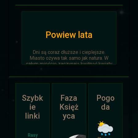
Powiew lata
Dni są coraz dłuższe i cieplejsze.
Miasto ożywa tak samo jak natura. W
całym mieście zaczynają kwitnąć kwiaty
na ziemi jak i te na drzewach.
Wyprawa Na piaskach czasu zostaje
oficjalnie anulowana z winy
prowadzącego. Każda osoba biorąca w
Szybk
Faza
Pogo
niej udział niech napisze do
Dariusza
.
Otrzyma mały upominek.
ie
Księż
da
linki
yca
Atak Zimy i Święta
Rasy