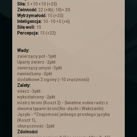
Siła:
5 +10 +10 (+25)
Koniec wyprawy
Zwinność:
22 (+8)(-10)= 20
Wytrzymałość:
15 (+25)
Wydarzenie w dalekiej krainie zostało
Inteligencja:
10 -10 +5 (+6)
ukończone. Postaci wróciły z nagrodami.
Siła woli:
10
Niestety wiedza o tym co się tam
Percepcja:
13 (+22)
zaczęło dziać jest poza wiedzą
większości z nich.
Wady:
zwierzęcy pot -1pkt
Aktualizacja
Uparty zwierz -2pkt
Zapraszamy do Aktualizacji
Dodano
zwierzęcy umysł -3pkt
kilka rzeczy
nawiedzany -2pkt
dodatkowe 2 ogony (-10 zręczność)
Zalety:
Świąteczna uczta
siłacz -3pkt
wykształcony -2pkt
Zapraszamy Wszystkich na Świąteczną
mistrz broni (Koszt 2) - Świetnie sobie radzi z
Ucztę, która odbędzie się od 20 grudnia
dwoma typami broni(No-dachi i Wakizashi)
do 9 stycznia. Więcej informacji
Języki - *Znajomość jednego prostego języka
znajdziecie więcej :)
(Koszt 1),
oburęczność -2pkt
Zdolności
Mikołajki