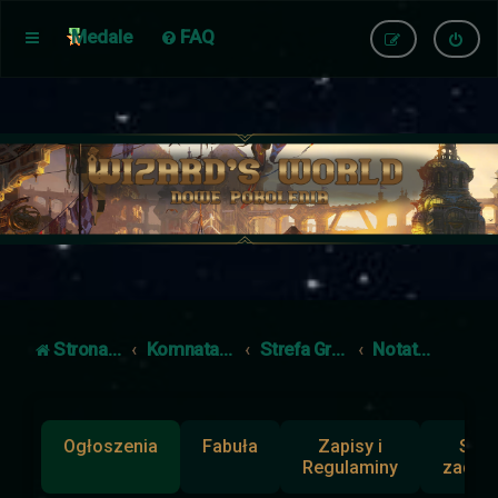
Medale
FAQ
Strona główna
Komnata Dowodzenia
Strefa Gracza
Notatniki
Ogłoszenia
Fabuła
Zapisy i
Słup
Regulaminy
zadan