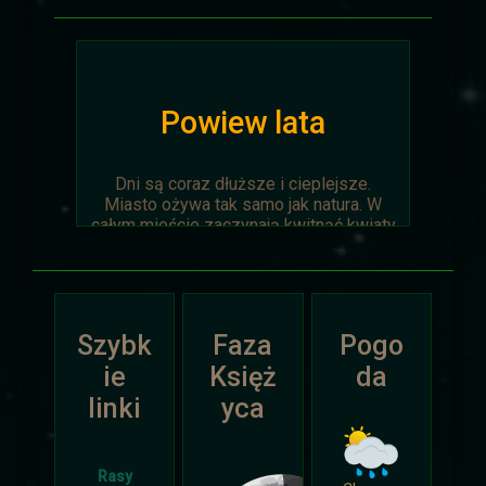
Powiew lata
Dni są coraz dłuższe i cieplejsze.
Miasto ożywa tak samo jak natura. W
całym mieście zaczynają kwitnąć kwiaty
na ziemi jak i te na drzewach.
Wyprawa Na piaskach czasu zostaje
oficjalnie anulowana z winy
prowadzącego. Każda osoba biorąca w
Szybk
Faza
Pogo
niej udział niech napisze do
Dariusza
.
Otrzyma mały upominek.
ie
Księż
da
linki
yca
Atak Zimy i Święta
Rasy