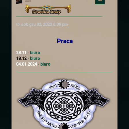
***
królestwa prośbę o pomoc. Ten
postanowił zebrać chętnych i wysłać ich
aby wsparli handlowego sojusznika.
Ogłoszenie
sob gru 02, 2023 6:09 pm
Praca
Nowe ogłoszenia na
28.11
-
biuro
słupie
18.12
-
biuro
04.01.2024
-
biuro
Zachęcamy do zajrzenia do zakładki z
zadaniami
Troche nowinek
Przebudowe przeszły
Ogłoszenia
. Cała
tabela is truktura została napisana od
nowa i dostosowana :).
Ogłoszenia powinny się teraz skalować