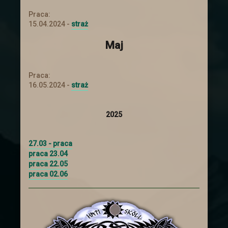
Koniec wyprawy
Praca:
15.04.2024 -
straż
Wydarzenie w dalekiej krainie zostało
ukończone. Postaci wróciły z nagrodami.
Maj
Niestety wiedza o tym co się tam
zaczęło dziać jest poza wiedzą
większości z nich.
Praca:
16.05.2024 -
straż
Aktualizacja
Zapraszamy do Aktualizacji
Dodano
2025
kilka rzeczy
27.03 - praca
Świąteczna uczta
praca 23.04
praca 22.05
Zapraszamy Wszystkich na Świąteczną
praca 02.06
Ucztę, która odbędzie się od 20 grudnia
do 9 stycznia. Więcej informacji
znajdziecie więcej :)
Mikołajki