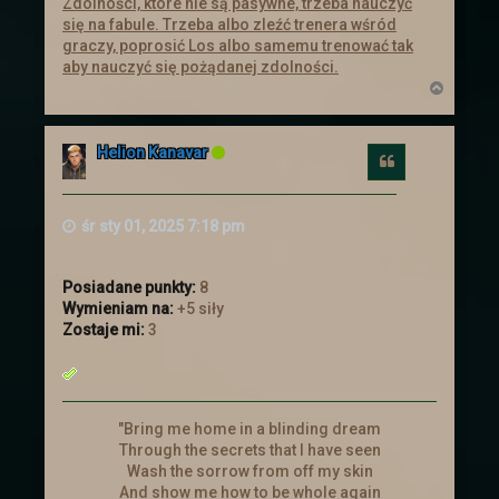
Zdolności, które nie są pasywne, trzeba nauczyć
Koniec wyprawy
się na fabule. Trzeba albo zleźć trenera wśród
graczy, poprosić Los albo samemu trenować tak
Wydarzenie w dalekiej krainie zostało
aby nauczyć się pożądanej zdolności.
ukończone. Postaci wróciły z nagrodami.
N
Niestety wiedza o tym co się tam
a
zaczęło dziać jest poza wiedzą
g
ó
większości z nich.
Helion Kanavar
r
Cytuj
ę
Aktualizacja
śr sty 01, 2025 7:18 pm
Zapraszamy do Aktualizacji
Dodano
kilka rzeczy
Posiadane punkty:
8
Wymieniam na:
+5 siły
Świąteczna uczta
Zostaje mi:
3
Zapraszamy Wszystkich na Świąteczną
Ucztę, która odbędzie się od 20 grudnia
do 9 stycznia. Więcej informacji
"Bring me home in a blinding dream
znajdziecie więcej :)
Through the secrets that I have seen
Wash the sorrow from off my skin
And show me how to be whole again
Mikołajki