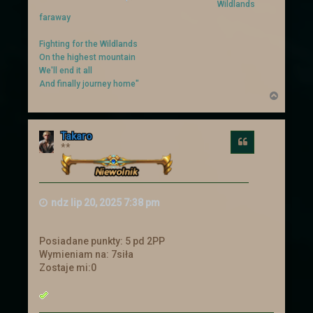
Wildlands
faraway
Fighting for the Wildlands
On the highest mountain
We'll end it all
And finally journey home"
N
a
g
ó
Takaro
r
Cytuj
**
ę
ndz lip 20, 2025 7:38 pm
Posiadane punkty: 5 pd 2PP
Wymieniam na: 7siła
Zostaje mi:0