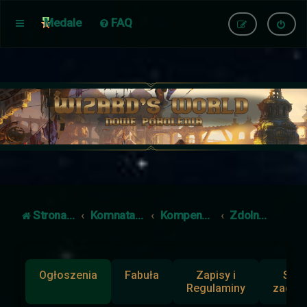
Medale
FAQ
Strona główna
Komnata Dowodzenia
Kompendium
Zdolności
Ogłoszenia
Fabuła
Zapisy i
Słup
Regulaminy
zadan