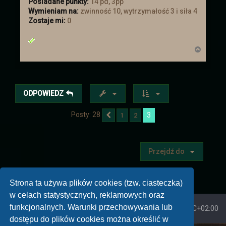
Posiadane punkty:
14 pd, 3pp
Wymieniam na:
zwinność 10, wytrzymałość 3 i siła 4
Zostaje mi:
0
N
a
g
ó
r
ę
ODPOWIEDZ
Posty: 28
3
1
2
Poprzednia
Przejdź do
Strona ta używa plików cookies (tzw. ciasteczka)
w celach statystycznych, reklamowych oraz
funkcjonalnych. Warunki przechowywania lub
Strona główna
Strefa czasowa
UTC+02:00
dostępu do plików cookies można określić w