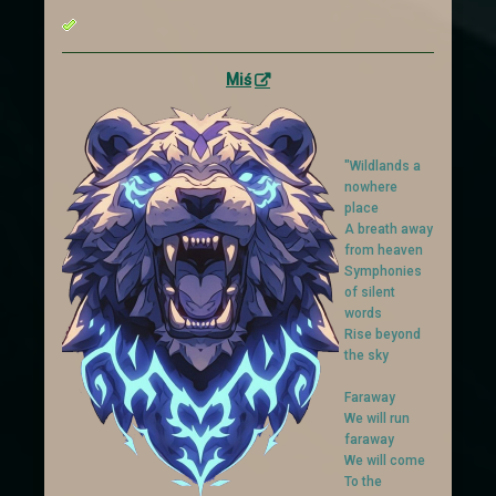
Miś
"Wildlands a
nowhere
place
A breath away
from heaven
Symphonies
of silent
words
Rise beyond
the sky
Faraway
We will run
faraway
We will come
To the