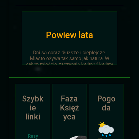
Powiew lata
Dni są coraz dłuższe i cieplejsze.
Miasto ożywa tak samo jak natura. W
całym mieście zaczynają kwitnąć kwiaty
na ziemi jak i te na drzewach.
Wyprawa Na piaskach czasu zostaje
oficjalnie anulowana z winy
prowadzącego. Każda osoba biorąca w
Szybk
Faza
Pogo
niej udział niech napisze do
Dariusza
.
Otrzyma mały upominek.
ie
Księż
da
linki
yca
Atak Zimy i Święta
Rasy