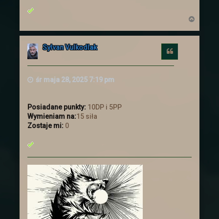
smoków, który nastąpił ponad miesiąc
temu
N
a
g
ó
Sylvan Vulkodlak
r
Cytuj
ę
śr maja 28, 2025 7:19 pm
Posiadane punkty:
10DP i 5PP
Wymieniam na:
15 siła
Zostaje mi:
0