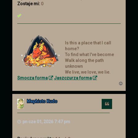
Zostaje mi:
0
Is this a place that I call
home?
To find what I've become
Walk along the path
unknown
We live, we love, we lie.
Smocza forma
Jaszczurza forma
N
a
g
ó
Mephisto Kudo
r
Cytuj
ę
pn cze 01, 2026 7:47 pm