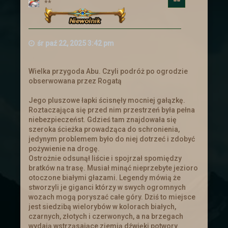
**
królestwa prośbę o pomoc. Ten
postanowił zebrać chętnych i wysłać ich
aby wsparli handlowego sojusznika.
Ogłoszenie
śr paź 22, 2025 3:42 pm
Wielka przygoda Abu. Czyli podróż po ogrodzie
Nowe ogłoszenia na
obserwowana przez Rogatą
słupie
Jego pluszowe łapki ścisnęły mocniej gałązkę.
Roztaczająca się przed nim przestrzeń była pełna
niebezpieczeńst. Gdzieś tam znajdowała się
Zachęcamy do zajrzenia do zakładki z
szeroka ścieżka prowadząca do schronienia,
zadaniami
jedynym problemem było do niej dotrzeć i zdobyć
pożywienie na drogę.
Ostrożnie odsunął liście i spojrzał spomiędzy
Troche nowinek
bratków na trasę. Musiał minąć nieprzebyte jezioro
otoczone białymi głazami. Legendy mówią że
stworzyli je giganci którzy w swych ogromnych
wozach mogą poryszać całe góry. Dziś to miejsce
Przebudowe przeszły
Ogłoszenia
. Cała
jest siedzibą wielorybów w kolorach białych,
tabela is truktura została napisana od
czarnych, złotych i czerwonych, a na brzegach
nowa i dostosowana :).
wydają wstrząsające ziemią dźwięki potwory
Ogłoszenia powinny się teraz skalować