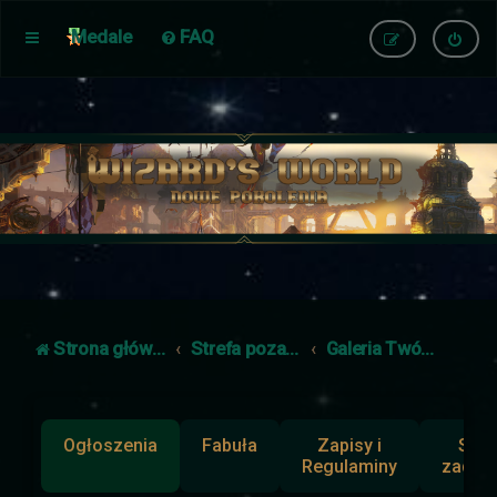
Medale
FAQ
Strona główna
Strefa poza fabułą
Galeria Twórczości
Ogłoszenia
Fabuła
Zapisy i
Słup
Regulaminy
zadan