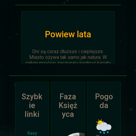
Powiew lata
Dni są coraz dłuższe i cieplejsze.
Miasto ożywa tak samo jak natura. W
całym mieście zaczynają kwitnąć kwiaty
na ziemi jak i te na drzewach.
Wyprawa Na piaskach czasu zostaje
oficjalnie anulowana z winy
prowadzącego. Każda osoba biorąca w
Szybk
Faza
Pogo
niej udział niech napisze do
Dariusza
.
Otrzyma mały upominek.
ie
Księż
da
linki
yca
Atak Zimy i Święta
Rasy