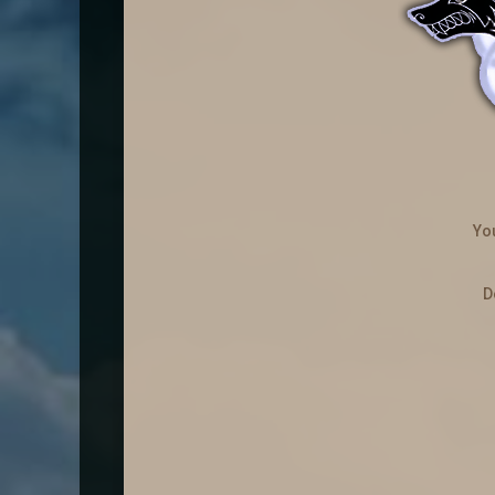
14 lutego odbędzie s
Kolejna szansa na zdobycie los
Czwa
Yo
D
Do
Reg