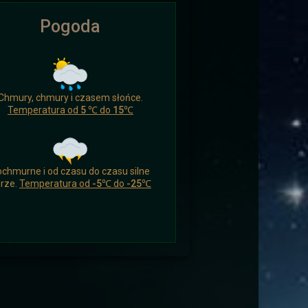
Pogoda
ikomu czasu nacieszyć się czymś
Chmury, chmury i czasem słońce.
 a drogowcy zaskoczeni.
Temperatura od
5 ℃
do
15℃
chmurne i od czasu do czasu silne
rze.
Temperatura od
-5℃
do
-25℃
ych i wysłać ich aby wsparli