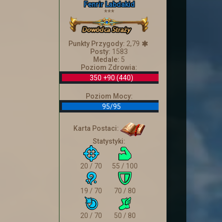
Fenrir Labdakid
***
ę szachową lub kartę.
Punkty Przygody:
2,79
Posty:
1583
Medale:
5
Poziom Zdrowia:
350 +90 (440)
 tego jak świętowaliście Tłusty
Poziom Mocy:
jach
.
95/95
Karta Postaci:
Statystyki:
atarów.
20 / 70
55 / 100
19 / 70
70 / 80
20 / 70
50 / 80