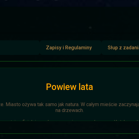
Zapisy i Regulaminy
Słup z zadan
Powiew lata
ze. Miasto ożywa tak samo jak natura. W całym mieście zaczynają 
na drzewach.
zostaje oficjalnie anulowana z winy prowadzącego. Każda osoba 
napisze do
Dariusza
. Otrzyma mały upominek.