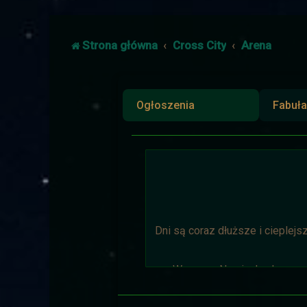
Strona główna
Cross City
Arena
Ogłoszenia
Fabuła
Dni są coraz dłuższe i cieplejs
Wyprawa Na piaskach czasu 