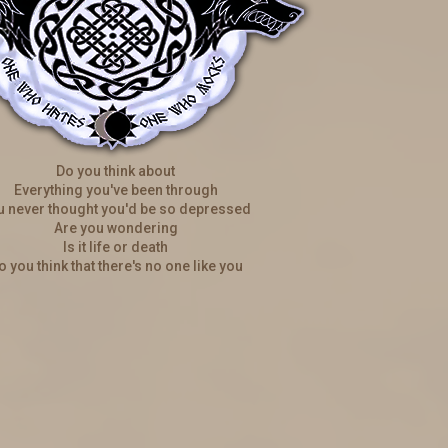
Walentynki
ię bal walentynkowy. Obowiązkowo stroje przedstawiające figur
Loteria i aktualizacja
Do you think about
u na loterię. Tkacz Losu do końca dnia (12.02) czeka na zdjęcia
Everything you've been through
rtek. Więcej informacji w wiadomości od Tkacza i w
Aktualizac
u never thought you'd be so depressed
Are you wondering
Is it life or death
Zmiany w regulaminie
o you think that there's no one like you
ulaminu Gry
dodany został punkt 19 dotyczący dodatkowych aw
Nowinki
→ A może hasło na pokój prywatny?
Dowiedz się więcej.
Odbudowa świata