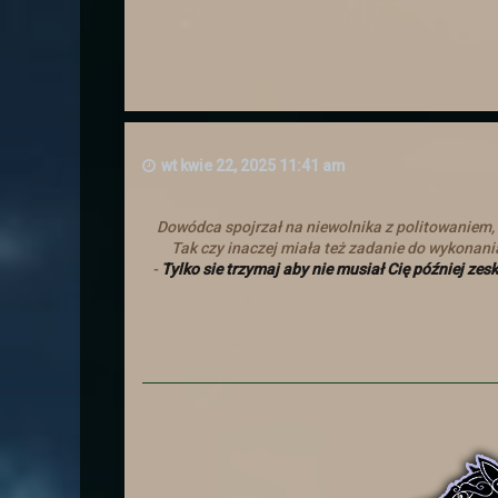
Wydarzenie w dalekiej krainie 
wt kwie 22, 2025 11:41 am
Dowódca spojrzał na niewolnika z politowaniem, 
Tak czy inaczej miała też zadanie do wykonania
Zapraszamy Wszystkich na Świ
-
Tylko sie trzymaj aby nie musiał Cię później ze
Wszystkiego dobrego z okazj
Z okazji Dnia Kobiet Administ