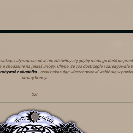
zostało ukończone. Postaci wróciły z nagrodami. Niestety wiedza
jest poza wiedzą większości z nich.
Aktualizacja
Zapraszamy do Aktualizacji
Dodano kilka rzeczy
Świąteczna uczta
widząc i słysząc co mówi nie zdziwiłby się gdyby miała go dość po pros
 a chodzenie na jakieś urlopy. Chyba, że coś dostrzegła i zareagowała 
ąteczną Ucztę, która odbędzie się od 20 grudnia do 9 stycznia. 
skrobywać z chodnika
- rzekł nakazując wierzchowcowi wzbić się w powietr
więcej :)
stronę bramy.
Mikołajki
2zt
i Mikołajek i witamy z powrotem!
Zapraszamy do Aktualizacji
a
zmiany!
Dzień kobiet
racja życzy Paniom wszystkiego najlepszego z okazji Waszego 