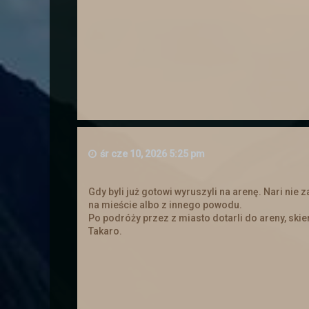
→
Cross 
śr cze 10, 2026 5:25 pm
Gdy byli już gotowi wyruszyli na arenę. Nari nie 
na mieście albo z innego powodu.
Po podróży przez z miasto dotarli do areny, skie
Takaro.