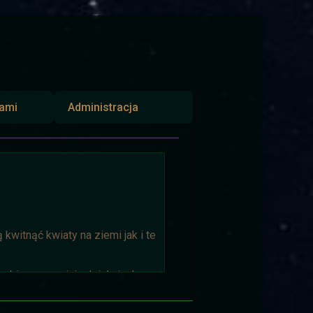
iami
Administracja
kwitnąć kwiaty na ziemi jak i te
biorąca w niej udział niech