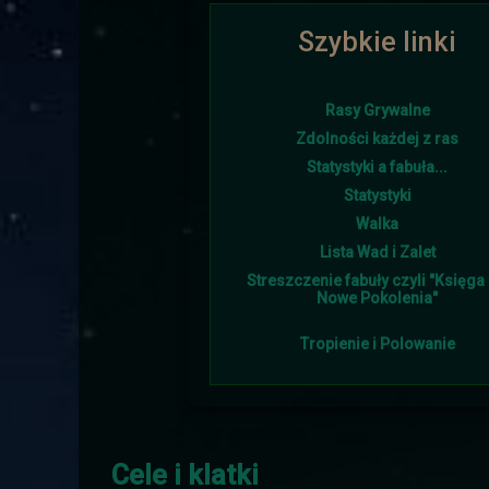
Szybkie linki
Ponownie i w tym roku lato goś
Rasy Grywalne
Zdolności każdej z ras
Statystyki a fabuła...
Śniegu napadało w tym 
Statystyki
Walka
Lista Wad i Zalet
Streszczenie fabuły czyli "Księga I
Nowe Pokolenia"
Tropienie i Polowanie
Burmistrz otrzymał od sojus
Cele i klatki