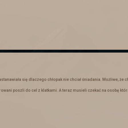
City
odbudowuje się po ataku smoków, który nastąpił ponad mi
zastanawiała się dlaczego chłopak nie chciał śniadania. Możliwe, że c
rowani poszli do cel z klatkami. A teraz musieli czekać na osobę któ