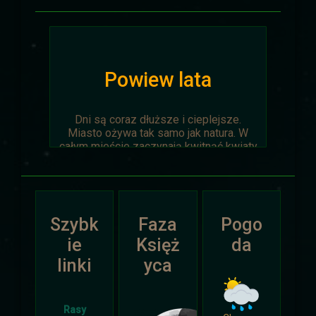
Powiew lata
Dni są coraz dłuższe i cieplejsze.
Miasto ożywa tak samo jak natura. W
całym mieście zaczynają kwitnąć kwiaty
na ziemi jak i te na drzewach.
Wyprawa Na piaskach czasu zostaje
oficjalnie anulowana z winy
prowadzącego. Każda osoba biorąca w
Szybk
Faza
Pogo
niej udział niech napisze do
Dariusza
.
Otrzyma mały upominek.
ie
Księż
da
linki
yca
Atak Zimy i Święta
Rasy