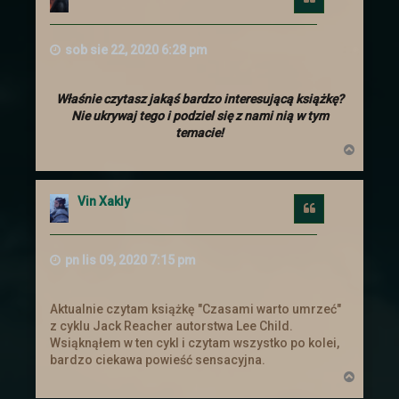
królestwa prośbę o pomoc. Ten
postanowił zebrać chętnych i wysłać ich
aby wsparli handlowego sojusznika.
sob sie 22, 2020 6:28 pm
Ogłoszenie
Właśnie czytasz jakąś bardzo interesującą książkę?
Nie ukrywaj tego i podziel się z nami nią w tym
temacie!
Nowe ogłoszenia na
N
a
słupie
g
ó
Vin Xakly
r
Cytuj
ę
Zachęcamy do zajrzenia do zakładki z
zadaniami
pn lis 09, 2020 7:15 pm
Troche nowinek
Aktualnie czytam książkę "Czasami warto umrzeć"
z cyklu Jack Reacher autorstwa Lee Child.
Wsiąknąłem w ten cykl i czytam wszystko po kolei,
Przebudowe przeszły
Ogłoszenia
. Cała
bardzo ciekawa powieść sensacyjna.
tabela is truktura została napisana od
N
nowa i dostosowana :).
a
Ogłoszenia powinny się teraz skalować