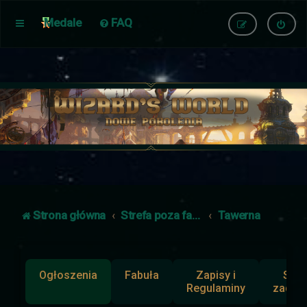
Medale
FAQ
Strona główna
Strefa poza fabułą
Tawerna
Ogłoszenia
Fabuła
Zapisy i
Słup
Regulaminy
zadan