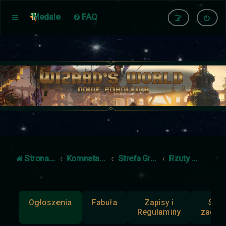
Medale
FAQ
Strona główna
Komnata Dowodzenia
Strefa Gracza
Rzuty kośćmi
Ogłoszenia
Fabuła
Zapisy i
Słup
Regulaminy
zadan