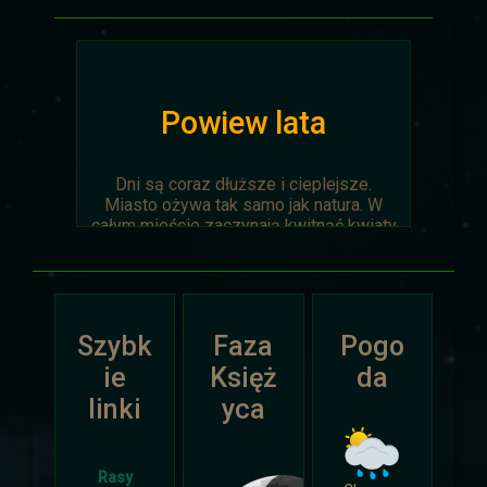
Powiew lata
Dni są coraz dłuższe i cieplejsze.
Miasto ożywa tak samo jak natura. W
całym mieście zaczynają kwitnąć kwiaty
na ziemi jak i te na drzewach.
Wyprawa Na piaskach czasu zostaje
oficjalnie anulowana z winy
prowadzącego. Każda osoba biorąca w
Szybk
Faza
Pogo
niej udział niech napisze do
Dariusza
.
Otrzyma mały upominek.
ie
Księż
da
linki
yca
Atak Zimy i Święta
Rasy