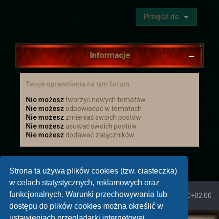
Koniec wyprawy
Przejdź do
Wydarzenie w dalekiej krainie zostało
ukończone. Postaci wróciły z nagrodami.
Niestety wiedza o tym co się tam
zaczęło dziać jest poza wiedzą
Informacje
większości z nich.
Twoje uprawnienia na tym forum
Aktualizacja
Nie możesz
tworzyć nowych tematów
Zapraszamy do Aktualizacji
Dodano
Nie możesz
odpowiadać w tematach
kilka rzeczy
Nie możesz
zmieniać swoich postów
Nie możesz
usuwać swoich postów
Nie możesz
dodawać załączników
Świąteczna uczta
Zapraszamy Wszystkich na Świąteczną
Strona ta używa plików cookies (tzw. ciasteczka)
Ucztę, która odbędzie się od 20 grudnia
do 9 stycznia. Więcej informacji
w celach statystycznych, reklamowych oraz
znajdziecie więcej :)
funkcjonalnych. Warunki przechowywania lub
Strona główna
Strefa czasowa
UTC+02:00
dostępu do plików cookies można określić w
Mikołajki
ustawieniach przeglądarki internetowej.