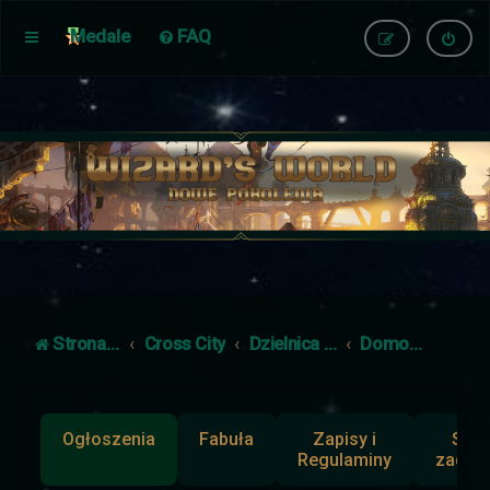
Medale
FAQ
Strona główna
Cross City
Dzielnica Ludzi
Domostwa
Ogłoszenia
Fabuła
Zapisy i
Słup
Regulaminy
zadan