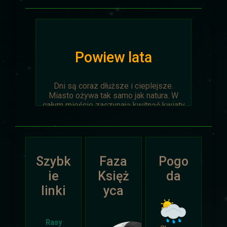
Powiew lata
Dni są coraz dłuższe i cieplejsze.
Miasto ożywa tak samo jak natura. W
całym mieście zaczynają kwitnąć kwiaty
na ziemi jak i te na drzewach.
Wyprawa Na piaskach czasu zostaje
oficjalnie anulowana z winy
prowadzącego. Każda osoba biorąca w
Szybk
Faza
Pogo
niej udział niech napisze do
Dariusza
.
Otrzyma mały upominek.
ie
Księż
da
linki
yca
Atak Zimy i Święta
Rasy