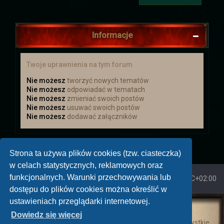
Koniec wyprawy
Wydarzenie w dalekiej krainie zostało
Informacje
ukończone. Postaci wróciły z nagrodami.
Niestety wiedza o tym co się tam
zaczęło dziać jest poza wiedzą
Twoje uprawnienia na tym forum
większości z nich.
Nie możesz
tworzyć nowych tematów
Nie możesz
odpowiadać w tematach
Aktualizacja
Nie możesz
zmieniać swoich postów
Nie możesz
usuwać swoich postów
Zapraszamy do Aktualizacji
Dodano
Nie możesz
dodawać załączników
kilka rzeczy
Świąteczna uczta
Strona ta używa plików cookies (tzw. ciasteczka)
w celach statystycznych, reklamowych oraz
Zapraszamy Wszystkich na Świąteczną
Ucztę, która odbędzie się od 20 grudnia
funkcjonalnych. Warunki przechowywania lub
Strona główna
Strefa czasowa
UTC+02:00
do 9 stycznia. Więcej informacji
dostępu do plików cookies można określić w
znajdziecie więcej :)
ustawieniach przeglądarki internetowej.
Wizard's World: Nowe Pokolenia
Dowiedz się więcej
Mikołajki
Świat fantasy • Wilkołaki • Magia • Przygoda Grafiki i wszystkie