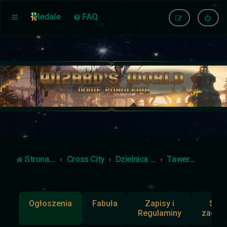
Medale
FAQ
Strona główna
Cross City
Dzielnica Nieludzi
Tawerna pod Kudłatym Kuflem
Ogłoszenia
Fabuła
Zapisy i
Słup
Regulaminy
zadan