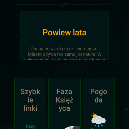
Powiew lata
Dni są coraz dłuższe i cieplejsze.
Miasto ożywa tak samo jak natura. W
całym mieście zaczynają kwitnąć kwiaty
na ziemi jak i te na drzewach.
Wyprawa Na piaskach czasu zostaje
oficjalnie anulowana z winy
prowadzącego. Każda osoba biorąca w
Szybk
Faza
Pogo
niej udział niech napisze do
Dariusza
.
Otrzyma mały upominek.
ie
Księż
da
linki
yca
Atak Zimy i Święta
Rasy