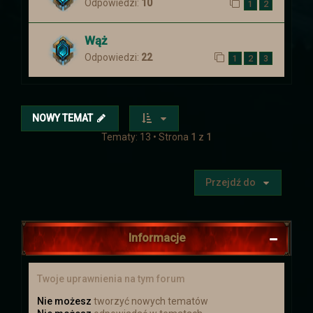
Odpowiedzi:
10
1
2
Koniec wyprawy
Wydarzenie w dalekiej krainie zostało
Wąż
ukończone. Postaci wróciły z nagrodami.
Odpowiedzi:
22
1
2
3
Niestety wiedza o tym co się tam
zaczęło dziać jest poza wiedzą
większości z nich.
NOWY TEMAT
Aktualizacja
Tematy: 13 • Strona
1
z
1
Zapraszamy do Aktualizacji
Dodano
kilka rzeczy
Przejdź do
Świąteczna uczta
Zapraszamy Wszystkich na Świąteczną
Informacje
Ucztę, która odbędzie się od 20 grudnia
do 9 stycznia. Więcej informacji
znajdziecie więcej :)
Twoje uprawnienia na tym forum
Nie możesz
tworzyć nowych tematów
Mikołajki