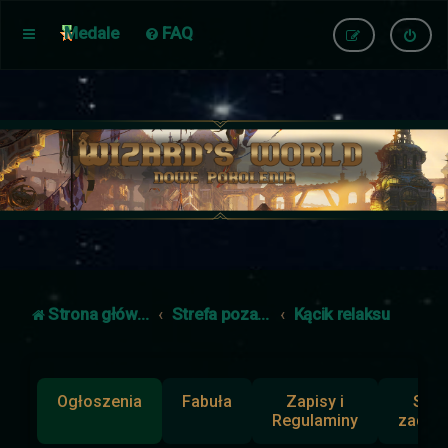
Medale
FAQ
Strona główna
Strefa poza fabułą
Kącik relaksu
Ogłoszenia
Fabuła
Zapisy i
Słup
Regulaminy
zadan