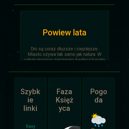
Powiew lata
Dni są coraz dłuższe i cieplejsze.
Miasto ożywa tak samo jak natura. W
całym mieście zaczynają kwitnąć kwiaty
na ziemi jak i te na drzewach.
Wyprawa Na piaskach czasu zostaje
oficjalnie anulowana z winy
prowadzącego. Każda osoba biorąca w
Szybk
Faza
Pogo
niej udział niech napisze do
Dariusza
.
Otrzyma mały upominek.
ie
Księż
da
linki
yca
Atak Zimy i Święta
Rasy