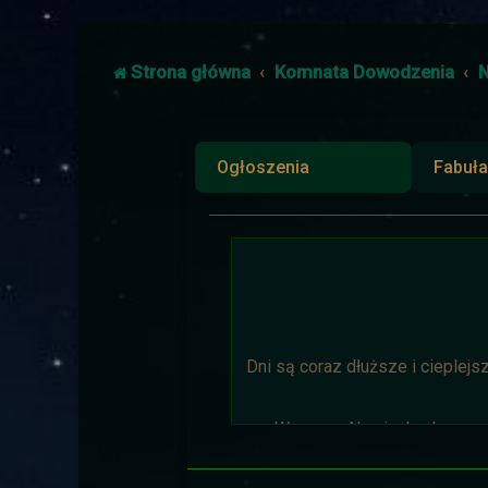
Strona główna
Komnata Dowodzenia
N
Ogłoszenia
Fabuła
Dni są coraz dłuższe i cieplejs
Wyprawa Na piaskach czasu 