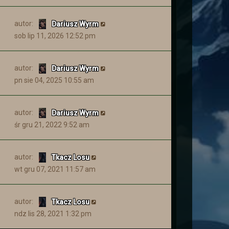
 o tym co się tam zaczęło dziać
autor:
Dariusz Wyrm
sob lip 11, 2026 12:52 pm
autor:
Dariusz Wyrm
pn sie 04, 2025 10:55 am
autor:
Dariusz Wyrm
Więcej informacji znajdziecie
śr gru 21, 2022 9:52 am
autor:
Tkacz Losu
wt gru 07, 2021 11:57 am
by przekonać się jakie nastały
autor:
Tkacz Losu
ndz lis 28, 2021 1:32 pm
święta. Niech Los Wam sprzyja.