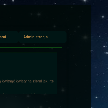
iami
Administracja
kwitnąć kwiaty na ziemi jak i te
biorąca w niej udział niech