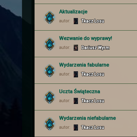
Wydarzenie w dalekiej krainie 
Aktualizacje
autor:
Tkacz Losu
Wezwanie do wyprawy!
autor:
Dariusz Wyrm
Wydarzenia fabularne
Zapraszamy Wszystkich na Świ
autor:
Tkacz Losu
Uczta Świąteczna
autor:
Tkacz Losu
Wszystkiego dobrego z okazj
Wydarzenia niefabularne
autor:
Tkacz Losu
Z okazji Dnia Kobiet Administ