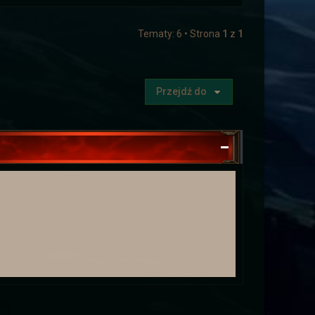
Tematy: 6 • Strona
1
z
1
ę szachową lub kartę.
Przejdź do
 tego jak świętowaliście Tłusty
jach
.
atarów.