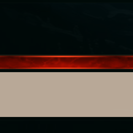
Walentynki
ię bal walentynkowy. Obowiązkowo stroje przedstawiające figur
Loteria i aktualizacja
u na loterię. Tkacz Losu do końca dnia (12.02) czeka na zdjęcia
rtek. Więcej informacji w wiadomości od Tkacza i w
Aktualizac
Zmiany w regulaminie
ulaminu Gry
dodany został punkt 19 dotyczący dodatkowych aw
Nowinki
→ A może hasło na pokój prywatny?
Dowiedz się więcej.
Odbudowa świata