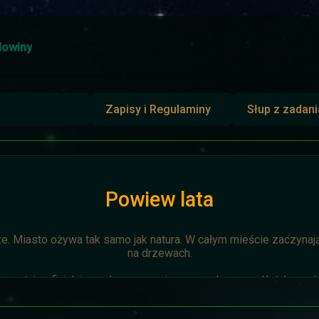
owiny
Zapisy i Regulaminy
Słup z zadan
Powiew lata
ze. Miasto ożywa tak samo jak natura. W całym mieście zaczynają 
na drzewach.
zostaje oficjalnie anulowana z winy prowadzącego. Każda osoba 
napisze do
Dariusza
. Otrzyma mały upominek.