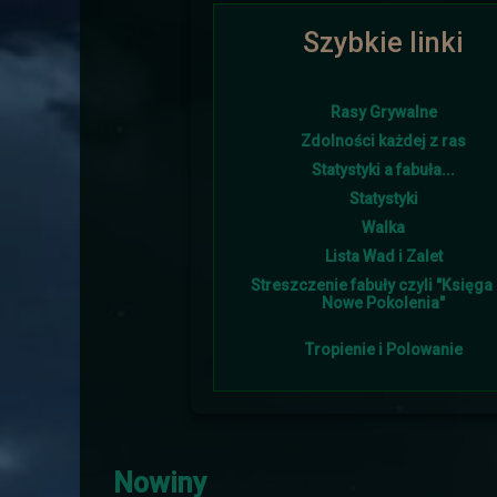
Szybkie linki
Ponownie i w tym roku lato goś
Rasy Grywalne
Zdolności każdej z ras
Statystyki a fabuła...
Śniegu napadało w tym 
Statystyki
Walka
Lista Wad i Zalet
Streszczenie fabuły czyli "Księga I
Nowe Pokolenia"
Tropienie i Polowanie
Burmistrz otrzymał od sojus
Nowiny