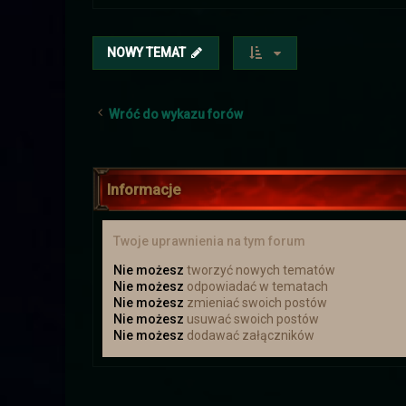
NOWY TEMAT
14 lutego odbędzie s
Wróć do wykazu forów
Kolejna szansa na zdobycie los
Czwa
Informacje
Twoje uprawnienia na tym forum
Do
Reg
Nie możesz
tworzyć nowych tematów
Nie możesz
odpowiadać w tematach
Nie możesz
zmieniać swoich postów
Nie możesz
usuwać swoich postów
Nie możesz
dodawać załączników