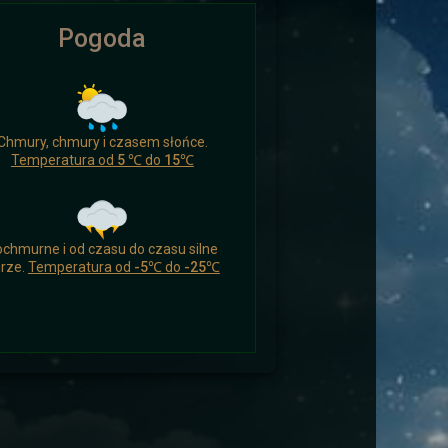
Pogoda
ikomu czasu nacieszyć się czymś
Chmury, chmury i czasem słońce.
 a drogowcy zaskoczeni.
Temperatura od
5 ℃
do
15℃
chmurne i od czasu do czasu silne
rze.
Temperatura od
-5℃
do
-25℃
ych i wysłać ich aby wsparli