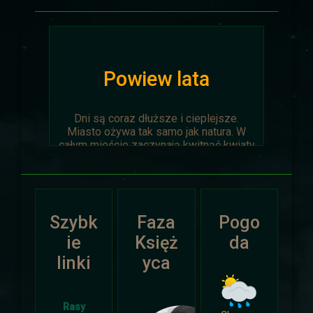
Powiew lata
Dni są coraz dłuższe i cieplejsze.
Miasto ożywa tak samo jak natura. W
całym mieście zaczynają kwitnąć kwiaty
na ziemi jak i te na drzewach.
Wyprawa Na piaskach czasu zostaje
oficjalnie anulowana z winy
prowadzącego. Każda osoba biorąca w
Szybk
Faza
Pogo
niej udział niech napisze do
Dariusza
.
Otrzyma mały upominek.
ie
Księż
da
linki
yca
Atak Zimy i Święta
Rasy