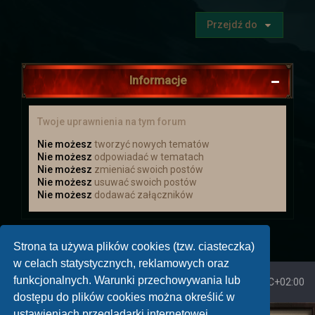
królestwa prośbę o pomoc. Ten
postanowił zebrać chętnych i wysłać ich
Przejdź do
aby wsparli handlowego sojusznika.
Ogłoszenie
Informacje
Nowe ogłoszenia na
Twoje uprawnienia na tym forum
słupie
Nie możesz
tworzyć nowych tematów
Nie możesz
odpowiadać w tematach
Nie możesz
zmieniać swoich postów
Zachęcamy do zajrzenia do zakładki z
Nie możesz
usuwać swoich postów
zadaniami
Nie możesz
dodawać załączników
Troche nowinek
Strona ta używa plików cookies (tzw. ciasteczka)
w celach statystycznych, reklamowych oraz
Przebudowe przeszły
Ogłoszenia
. Cała
funkcjonalnych. Warunki przechowywania lub
Strona główna
Strefa czasowa
UTC+02:00
tabela is truktura została napisana od
dostępu do plików cookies można określić w
nowa i dostosowana :).
Ogłoszenia powinny się teraz skalować
ustawieniach przeglądarki internetowej.