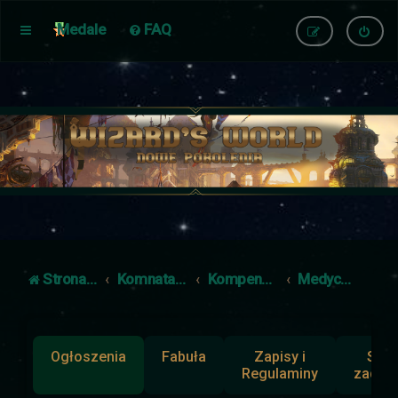
Medale
FAQ
Strona główna
Komnata Dowodzenia
Kompendium
Medycyna
Ogłoszenia
Fabuła
Zapisy i
Słup
Regulaminy
zadan