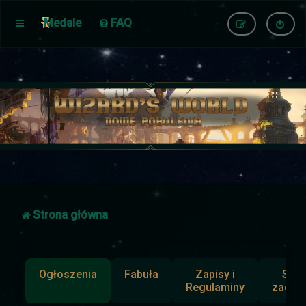
Medale
FAQ
Strona główna
Ogłoszenia
Fabuła
Zapisy i
Słup
Regulaminy
zadan