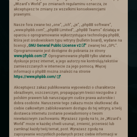
królestwa prośbę o pomoc. Ten
„Wizard's World” po zmianach regulaminu oznacza, że
postanowił zebrać chętnych i wysłać ich
akceptujesz te zmiany ze wszelkimi konsekwencjami
prawnymi.
aby wsparli handlowego sojusznika.
Ogłoszenie
Nasze fora zwane też „one”, „ich”, „je”, „phpBB software”,
„www.phpbb.com”, „phpBB Limited”, „phpBB Teams” działają w
oparciu o oprogramowanie wykorzystujące technologię phpBB,
która jest środowiskiem typu witryny (bulletin board), wydane na
licencji „
GNU General Public License v2
” zwanej też „GPL”.
Nowe ogłoszenia na
Oprogramowanie jest dostępne do pobrania ze strony
www.phpbb.com
. Oprogramowanie phpBB tylko ułatwia
słupie
dyskusje przez internet, a jego autorzy nie kontrolują tekstów
zamieszczanych w internecie za jego pomocą. Więcej
informacji o phpBB można znaleźć na stronie
https://www.phpbb.com/
.
Zachęcamy do zajrzenia do zakładki z
zadaniami
Akceptujesz zakaz publikowania wypowiedzi o charakterze
obraźliwym, oszczerczym, propagującym treści niezgodne z
polskim prawem lub naruszającym cudze prawa autorskie i
Troche nowinek
dobra osobiste. Naruszenie tego zakazu może skutkować dla
ciebie całkowitym zablokowaniem dostępu do tej witryny, a twój
dostawca internetu zostanie powiadomiony o twoim
Przebudowe przeszły
Ogłoszenia
. Cała
niewłaściwym zachowaniu. Wyrażasz zgodę na to, że „Wizard's
World” może w każdej chwili usunąć, zmienić, przenieść lub
tabela is truktura została napisana od
zamknąć każdy twój temat, post. Wyrażasz zgodę na
nowa i dostosowana :).
zapisywanie wszystkich podanych przez ciebie informacji w
Ogłoszenia powinny się teraz skalować