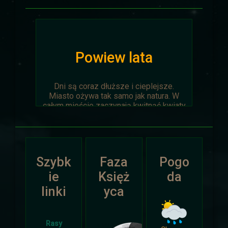
Powiew lata
Dni są coraz dłuższe i cieplejsze.
Miasto ożywa tak samo jak natura. W
całym mieście zaczynają kwitnąć kwiaty
na ziemi jak i te na drzewach.
Wyprawa Na piaskach czasu zostaje
oficjalnie anulowana z winy
prowadzącego. Każda osoba biorąca w
Szybk
Faza
Pogo
niej udział niech napisze do
Dariusza
.
Otrzyma mały upominek.
ie
Księż
da
linki
yca
Atak Zimy i Święta
Rasy