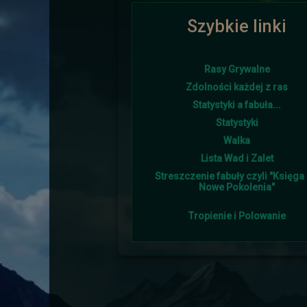
Szybkie linki
Ponownie i w tym roku lato goś
Rasy Grywalne
Zdolności każdej z ras
Statystyki a fabuła...
Śniegu napadało w tym 
Statystyki
Walka
Lista Wad i Zalet
Streszczenie fabuły czyli "Księga I
Nowe Pokolenia"
Tropienie i Polowanie
Burmistrz otrzymał od sojus