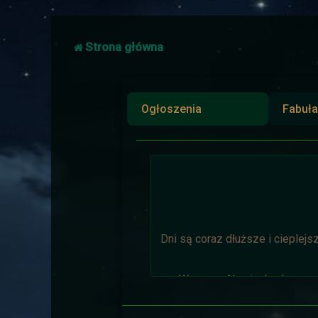
Strona główna
Ogłoszenia
Fabuła
Dni są coraz dłuższe i cieplejs
Wyprawa Na piaskach czasu 