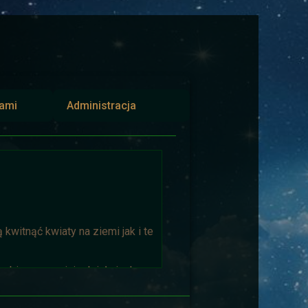
iami
Administracja
kwitnąć kwiaty na ziemi jak i te
biorąca w niej udział niech