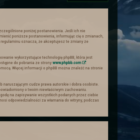
szczególnione poniżej postanowienia. Jeśli ich nie
zmienić poniższe postanowienia, informując cię o zmianach,
ch regulaminu oznacza, że akceptujesz te zmiany ze
a i dostosowana :).
mowanie wykorzystujące technologię phpBB, która jest
le może. Najlepiej więc aby je
ostępne do pobrania ze strony
www.phpbb.com
.
pomocą. Więcej informacji o phpBB można znaleźć na stronie
 być to niewygodne.
ne domy mieszkańców miasta-
w ów miejsce.
b naruszającym cudze prawa autorskie i dobra osobiste.
wiednim temacie.
e powiadomiony o twoim niewłaściwym zachowaniu.
z zgodę na zapisywanie wszystkich podanych przez ciebie
ponosi odpowiedzialności za włamania do witryny, podczas
przez rzut kością)