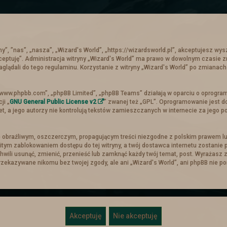
Nowe ogłoszenia na słupie
Zachęcamy do zajrzenia do zakładki z
zadaniami
„my”, ”nas”, „nasza”, „Wizard's World”, „https://wizardsworld.pl”, akceptujesz wy
kceptuję”. Administracja witryny „Wizard's World” ma prawo w dowolnym czasie 
Troche nowinek
aglądali do tego regulaminu. Korzystanie z witryny „Wizard's World” po zmiana
szły
Ogłoszenia
. Cała tabela is truktura została napisana od now
, „www.phpbb.com”, „phpBB Limited”, „phpBB Teams” działają w oparciu o oprogra
skalować z ekranem urządzenia. Na telefonach skaluje się tyle i
ji „
GNU General Public License v2
” zwanej też „GPL”. Oprogramowanie jest d
t, a jego autorzy nie kontrolują tekstów zamieszczanych w internecie za jego 
 W pionie też sie da ale z racje mniejszego ekranu ucina i może
 i planowana jest mapa mieszkańców, w której będą zaznaczo
zie opocja po klikenięciu w nią, automatyczne przeniesienie sie 
 obraźliwym, oszczerczym, propagującym treści niezgodne z polskim prawem lu
ego miasta oraz opcji z mieszkancami będzie dostępna w odpo
itym zablokowaniem dostępu do tej witryny, a twój dostawca internetu zostani
Święta Zimowe
chwili usunąć, zmienić, przenieść lub zamknąć każdy twój temat, post. Wyrażas
przekazywane nikomu bez twojej zgody, ale ani „Wizard's World”, ani phpBB nie 
ystkich do
tematu świątecznego
i wybrania sobie prezentu! (
Koniec wyprawy