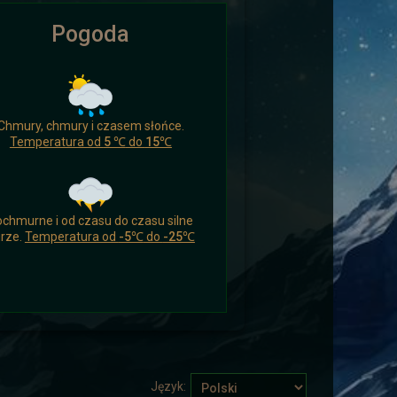
Pogoda
ikomu czasu nacieszyć się czymś
Chmury, chmury i czasem słońce.
 a drogowcy zaskoczeni.
Temperatura od
5 ℃
do
15℃
chmurne i od czasu do czasu silne
rze.
Temperatura od
-5℃
do
-25℃
ych i wysłać ich aby wsparli
Język: