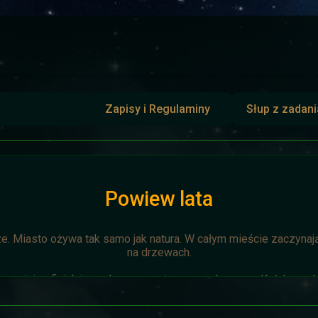
Zapisy i Regulaminy
Słup z zadan
Powiew lata
ze. Miasto ożywa tak samo jak natura. W całym mieście zaczynają 
na drzewach.
zostaje oficjalnie anulowana z winy prowadzącego. Każda osoba 
napisze do
Dariusza
. Otrzyma mały upominek.