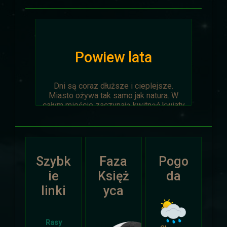
Powiew lata
Dni są coraz dłuższe i cieplejsze.
Miasto ożywa tak samo jak natura. W
całym mieście zaczynają kwitnąć kwiaty
na ziemi jak i te na drzewach.
Wyprawa Na piaskach czasu zostaje
oficjalnie anulowana z winy
prowadzącego. Każda osoba biorąca w
Szybk
Faza
Pogo
niej udział niech napisze do
Dariusza
.
Otrzyma mały upominek.
ie
Księż
da
linki
yca
Atak Zimy i Święta
Rasy