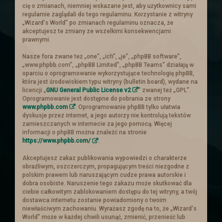
królestwa prośbę o pomoc. Ten
cię o zmianach, niemniej wskazane jest, aby użytkownicy sami
regularnie zaglądali do tego regulaminu. Korzystanie z witryny
postanowił zebrać chętnych i wysłać ich
„Wizard's World” po zmianach regulaminu oznacza, że
aby wsparli handlowego sojusznika.
akceptujesz te zmiany ze wszelkimi konsekwencjami
Ogłoszenie
prawnymi.
Nasze fora zwane też „one”, „ich”, „je”, „phpBB software”,
„www.phpbb.com”, „phpBB Limited”, „phpBB Teams” działają w
oparciu o oprogramowanie wykorzystujące technologię phpBB,
Nowe ogłoszenia na
która jest środowiskiem typu witryny (bulletin board), wydane na
licencji „
GNU General Public License v2
” zwanej też „GPL”.
słupie
Oprogramowanie jest dostępne do pobrania ze strony
www.phpbb.com
. Oprogramowanie phpBB tylko ułatwia
dyskusje przez internet, a jego autorzy nie kontrolują tekstów
zamieszczanych w internecie za jego pomocą. Więcej
Zachęcamy do zajrzenia do zakładki z
informacji o phpBB można znaleźć na stronie
zadaniami
https://www.phpbb.com/
.
Akceptujesz zakaz publikowania wypowiedzi o charakterze
Troche nowinek
obraźliwym, oszczerczym, propagującym treści niezgodne z
polskim prawem lub naruszającym cudze prawa autorskie i
dobra osobiste. Naruszenie tego zakazu może skutkować dla
ciebie całkowitym zablokowaniem dostępu do tej witryny, a twój
Przebudowe przeszły
Ogłoszenia
. Cała
dostawca internetu zostanie powiadomiony o twoim
tabela is truktura została napisana od
niewłaściwym zachowaniu. Wyrażasz zgodę na to, że „Wizard's
nowa i dostosowana :).
World” może w każdej chwili usunąć, zmienić, przenieść lub
Ogłoszenia powinny się teraz skalować