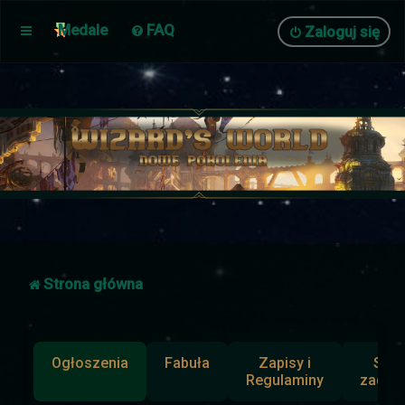
Medale
FAQ
Zaloguj się
Strona główna
Ogłoszenia
Fabuła
Zapisy i
Słup
Regulaminy
zadan