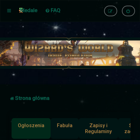
Medale
FAQ
Strona główna
Ogłoszenia
Fabuła
Zapisy i
Słup
Regulaminy
zadan