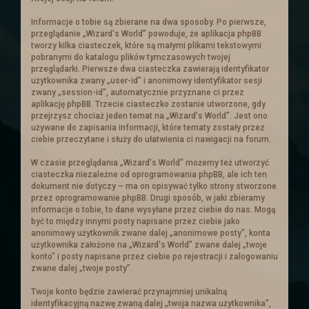
królestwa prośbę o pomoc. Ten
postanowił zebrać chętnych i wysłać ich
Informacje o tobie są zbierane na dwa sposoby. Po pierwsze,
aby wsparli handlowego sojusznika.
przeglądanie „Wizard's World” powoduje, że aplikacja phpBB
tworzy kilka ciasteczek, które są małymi plikami tekstowymi
Ogłoszenie
pobranymi do katalogu plików tymczasowych twojej
przeglądarki. Pierwsze dwa ciasteczka zawierają identyfikator
użytkownika zwany „user-id” i anonimowy identyfikator sesji
zwany „session-id”, automatycznie przyznane ci przez
aplikację phpBB. Trzecie ciasteczko zostanie utworzone, gdy
Nowe ogłoszenia na
przejrzysz chociaż jeden temat na „Wizard's World”. Jest ono
używane do zapisania informacji, które tematy zostały przez
słupie
ciebie przeczytane i służy do ułatwienia ci nawigacji na forum.
W czasie przeglądania „Wizard's World” możemy też utworzyć
Zachęcamy do zajrzenia do zakładki z
ciasteczka niezależne od oprogramowania phpBB, ale ich ten
dokument nie dotyczy – ma on opisywać tylko strony stworzone
zadaniami
przez oprogramowanie phpBB. Drugi sposób, w jaki zbieramy
informacje o tobie, to dane wysyłane przez ciebie do nas. Mogą
być to między innymi posty napisane przez ciebie jako
Troche nowinek
anonimowy użytkownik zwane dalej „anonimowe posty”, konta
użytkownika założone na „Wizard's World” zwane dalej „twoje
konto” i posty napisane przez ciebie po rejestracji i zalogowaniu
Przebudowe przeszły
Ogłoszenia
. Cała
zwane dalej „twoje posty”.
tabela is truktura została napisana od
Twoje konto będzie zawierać przynajmniej unikalną
nowa i dostosowana :).
identyfikacyjną nazwę zwaną dalej „twoja nazwa użytkownika”,
Ogłoszenia powinny się teraz skalować