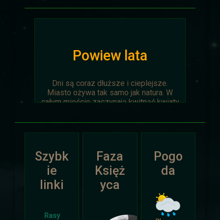
Powiew lata
Dni są coraz dłuższe i cieplejsze.
Miasto ożywa tak samo jak natura. W
całym mieście zaczynają kwitnąć kwiaty
na ziemi jak i te na drzewach.
Wyprawa Na piaskach czasu zostaje
oficjalnie anulowana z winy
prowadzącego. Każda osoba biorąca w
Szybk
Faza
Pogo
niej udział niech napisze do
Dariusza
.
Otrzyma mały upominek.
ie
Księż
da
linki
yca
Atak Zimy i Święta
Rasy