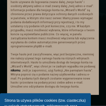
hasło używane do logowania zwane dalej „twoje hasło” i
z ekranem urządzenia. Na telefonach
osobisty aktywny adres e-mail zwany dalej „twój adres e-mail”.
skaluje się tyle ile może. Najlepiej więc
Informacje podane dla twojego konta na „Wizard's World” są
aby je czytać w poziomie. W pionie też
chronione przez prawa dotyczące ochrony danych osobowych
sie da ale z racje mniejszego ekranu
w państwie, w którym stoi nasz serwer. Mamy prawo wymagać
ucina i może być to niewygodne.
podania dodatkowych informacji przy rejestracji, i to my
Dodana została mapa miasta i
ustalamy czy podanie ich jest konieczne, czy nie. W każdym
przypadku, masz możliwość wybrania, które informacje o twoim
planowana jest mapa mieszkańców, w
koncie są wyświetlane publicznie. Co więcej, w panelu
której będą zaznaczone domy
zarządzania kontem masz możliwość włączenia lub wyłączenia
mieszkańców miasta- postaci. Będzie
wysyłania do ciebie automatycznie generowanych przez
opocja po klikenięciu w nią,
oprogramowanie phpBB e-maili.
automatyczne przeniesienie sie w ów
miejsce.
Twoje hasło jest zaszyfrowane, więc jest bezpieczne, niemniej
Duża wersja samego miasta oraz opcji z
nie należy używać tego samego hasła na różnych witrynach
mieszkancami będzie dostępna w
internetowych. Hasło to umożliwia dostęp do twojego konta na
„Wizard's World”, więc chroń je i w żadnym wypadku nie podawaj
odpowiednim temacie.
nikomu
. Jeśli je zapomnisz, użyj funkcji „Nie pamiętam hasła”.
Święta Zimowe
Witryna poprosi cię o podanie nazwy użytkownika i adresu e-
mail. Po podaniu tych danych zostanie wygenerowane nowe
Zapraszamy wszystkich do
hasło i przesłane na podany przez ciebie adres e-mail.
tematu świątecznego
i wybrania sobie
Umożliwi ono odzyskanie dostępu do twojego konta.
prezentu! (przez rzut kością)
Strona ta używa plików cookies (tzw. ciasteczka)