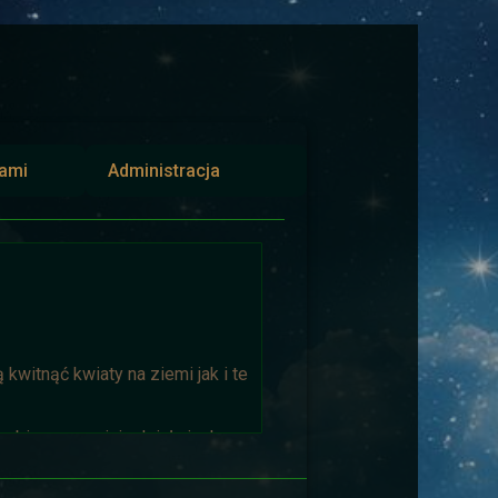
iami
Administracja
kwitnąć kwiaty na ziemi jak i te
biorąca w niej udział niech