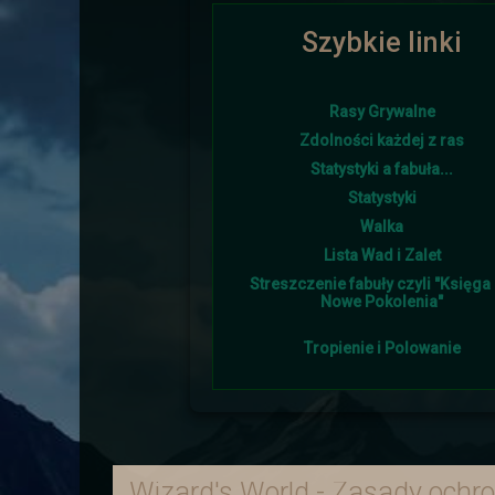
Szybkie linki
Ponownie i w tym roku lato goś
Rasy Grywalne
Zdolności każdej z ras
Statystyki a fabuła...
Śniegu napadało w tym 
Statystyki
Walka
Lista Wad i Zalet
Streszczenie fabuły czyli "Księga I
Nowe Pokolenia"
Tropienie i Polowanie
Burmistrz otrzymał od sojus
Wizard's World - Zasady och