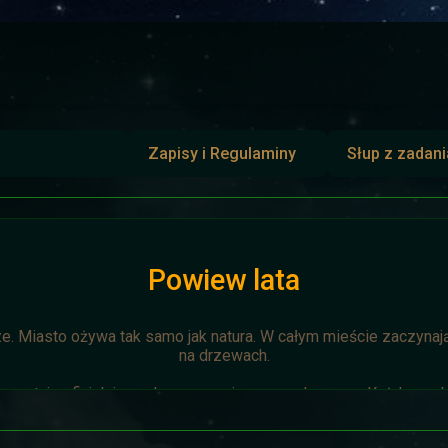
Zapisy i Regulaminy
Słup z zadan
Powiew lata
ze. Miasto ożywa tak samo jak natura. W całym mieście zaczynają 
na drzewach.
zostaje oficjalnie anulowana z winy prowadzącego. Każda osoba 
napisze do
Dariusza
. Otrzyma mały upominek.