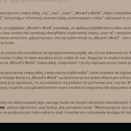
Nowe ogłoszenia na słupie
towarzyszone zwane dalej „my”, „nas”, „nasz”, „Wizard's World”, „https://wizards
, korzystają z informacji zwanymi dalej „informacjami o tobie” zebranych w cza
Zachęcamy do zajrzenia do zakładki z
zadaniami
e, przeglądanie „Wizard's World” powoduje, że aplikacja phpBB tworzy kilka cias
e dwa ciasteczka zawierają identyfikator użytkownika zwany „user-id” i anonimo
Troche nowinek
stanie utworzone, gdy przejrzysz chociaż jeden temat na „Wizard's World”. Jest 
 na forum.
yć ciasteczka niezależne od oprogramowania phpBB, ale ich ten dokument nie d
szły
Ogłoszenia
. Cała tabela is truktura została napisana od now
rmacje o tobie, to dane wysyłane przez ciebie do nas. Mogą być to między innym
skalować z ekranem urządzenia. Na telefonach skaluje się tyle i
na „Wizard's World” zwane dalej „twoje konto” i posty napisane przez ciebie po 
 W pionie też sie da ale z racje mniejszego ekranu ucina i może
 i planowana jest mapa mieszkańców, w której będą zaznaczo
ikacyjną nazwę zwaną dalej „twoja nazwa użytkownika”, hasło używane do logowan
zie opocja po klikenięciu w nią, automatyczne przeniesienie sie 
dla twojego konta na „Wizard's World” są chronione przez prawa dotyczące ochr
ego miasta oraz opcji z mieszkancami będzie dostępna w odpo
i przy rejestracji, i to my ustalamy czy podanie ich jest konieczne, czy nie.
Święta Zimowe
więcej, w panelu zarządzania kontem masz możliwość włączenia lub wyłączenia
ystkich do
tematu świątecznego
i wybrania sobie prezentu! (
niej nie należy używać tego samego hasła na różnych witrynach internetowych. 
omu
. Jeśli je zapomnisz, użyj funkcji „Nie pamiętam hasła”. Witryna poprosi cię 
 na podany przez ciebie adres e-mail. Umożliwi ono odzyskanie dostępu do two
Koniec wyprawy