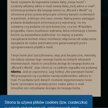
hasło używane do logowania zwane dalej „twoje hasło” i
z ekranem urządzenia. Na telefonach
osobisty aktywny adres e-mail zwany dalej „twój adres e-mail”.
skaluje się tyle ile może. Najlepiej więc
Informacje podane dla twojego konta na „Wizard's World” są
aby je czytać w poziomie. W pionie też
chronione przez prawa dotyczące ochrony danych osobowych
sie da ale z racje mniejszego ekranu
w państwie, w którym stoi nasz serwer. Mamy prawo wymagać
ucina i może być to niewygodne.
podania dodatkowych informacji przy rejestracji, i to my
Dodana została mapa miasta i
ustalamy czy podanie ich jest konieczne, czy nie. W każdym
przypadku, masz możliwość wybrania, które informacje o twoim
planowana jest mapa mieszkańców, w
koncie są wyświetlane publicznie. Co więcej, w panelu
której będą zaznaczone domy
zarządzania kontem masz możliwość włączenia lub wyłączenia
mieszkańców miasta- postaci. Będzie
wysyłania do ciebie automatycznie generowanych przez
opocja po klikenięciu w nią,
oprogramowanie phpBB e-maili.
automatyczne przeniesienie sie w ów
miejsce.
Twoje hasło jest zaszyfrowane, więc jest bezpieczne, niemniej
Duża wersja samego miasta oraz opcji z
nie należy używać tego samego hasła na różnych witrynach
mieszkancami będzie dostępna w
internetowych. Hasło to umożliwia dostęp do twojego konta na
„Wizard's World”, więc chroń je i w żadnym wypadku nie podawaj
odpowiednim temacie.
nikomu
. Jeśli je zapomnisz, użyj funkcji „Nie pamiętam hasła”.
Święta Zimowe
Witryna poprosi cię o podanie nazwy użytkownika i adresu e-
mail. Po podaniu tych danych zostanie wygenerowane nowe
Zapraszamy wszystkich do
hasło i przesłane na podany przez ciebie adres e-mail.
tematu świątecznego
i wybrania sobie
Umożliwi ono odzyskanie dostępu do twojego konta.
prezentu! (przez rzut kością)
Strona ta używa plików cookies (tzw. ciasteczka)