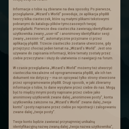
królestwa prośbę o pomoc. Ten
postanowił zebrać chętnych i wysłać ich
Informacje o tobie są zbierane na dwa sposoby. Po pierwsze,
aby wsparli handlowego sojusznika.
przeglądanie „Wizard's World” powoduje, że aplikacja phpBB
tworzy kilka ciasteczek, które są małymi plikami tekstowymi
Ogłoszenie
pobranymi do katalogu plików tymczasowych twojej
przeglądarki. Pierwsze dwa ciasteczka zawierają identyfikator
użytkownika zwany „user-id” i anonimowy identyfikator sesji
zwany „session-id”, automatycznie przyznane ci przez
aplikację phpBB. Trzecie ciasteczko zostanie utworzone, gdy
Nowe ogłoszenia na
przejrzysz chociaż jeden temat na „Wizard's World”. Jest ono
używane do zapisania informacji, które tematy zostały przez
słupie
ciebie przeczytane i służy do ułatwienia ci nawigacji na forum.
W czasie przeglądania „Wizard's World” możemy też utworzyć
Zachęcamy do zajrzenia do zakładki z
ciasteczka niezależne od oprogramowania phpBB, ale ich ten
dokument nie dotyczy – ma on opisywać tylko strony stworzone
zadaniami
przez oprogramowanie phpBB. Drugi sposób, w jaki zbieramy
informacje o tobie, to dane wysyłane przez ciebie do nas. Mogą
być to między innymi posty napisane przez ciebie jako
Troche nowinek
anonimowy użytkownik zwane dalej „anonimowe posty”, konta
użytkownika założone na „Wizard's World” zwane dalej „twoje
konto” i posty napisane przez ciebie po rejestracji i zalogowaniu
Przebudowe przeszły
Ogłoszenia
. Cała
zwane dalej „twoje posty”.
tabela is truktura została napisana od
Twoje konto będzie zawierać przynajmniej unikalną
nowa i dostosowana :).
identyfikacyjną nazwę zwaną dalej „twoja nazwa użytkownika”,
Ogłoszenia powinny się teraz skalować