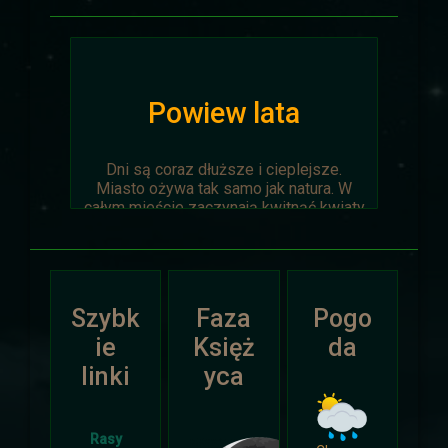
Powiew lata
Dni są coraz dłuższe i cieplejsze.
Miasto ożywa tak samo jak natura. W
całym mieście zaczynają kwitnąć kwiaty
na ziemi jak i te na drzewach.
Wyprawa Na piaskach czasu zostaje
oficjalnie anulowana z winy
prowadzącego. Każda osoba biorąca w
Szybk
Faza
Pogo
niej udział niech napisze do
Dariusza
.
Otrzyma mały upominek.
ie
Księż
da
linki
yca
Atak Zimy i Święta
Rasy