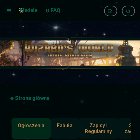
Medale
FAQ
Strona główna
Ogłoszenia
Fabuła
Zapisy i
Słup
Regulaminy
zadan