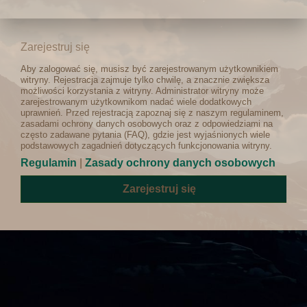
Zarejestruj się
Aby zalogować się, musisz być zarejestrowanym użytkownikiem
witryny. Rejestracja zajmuje tylko chwilę, a znacznie zwiększa
możliwości korzystania z witryny. Administrator witryny może
zarejestrowanym użytkownikom nadać wiele dodatkowych
uprawnień. Przed rejestracją zapoznaj się z naszym regulaminem,
zasadami ochrony danych osobowych oraz z odpowiedziami na
często zadawane pytania (FAQ), gdzie jest wyjaśnionych wiele
podstawowych zagadnień dotyczących funkcjonowania witryny.
Regulamin
|
Zasady ochrony danych osobowych
Zarejestruj się