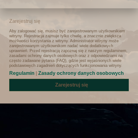
Zarejestruj się
Aby zalogować się, musisz być zarejestrowanym użytkownikiem
witryny. Rejestracja zajmuje tylko chwilę, a znacznie zwiększa
możliwości korzystania z witryny. Administrator witryny może
zarejestrowanym użytkownikom nadać wiele dodatkowych
uprawnień. Przed rejestracją zapoznaj się z naszym regulaminem,
zasadami ochrony danych osobowych oraz z odpowiedziami na
często zadawane pytania (FAQ), gdzie jest wyjaśnionych wiele
podstawowych zagadnień dotyczących funkcjonowania witryny.
Regulamin
|
Zasady ochrony danych osobowych
Zarejestruj się