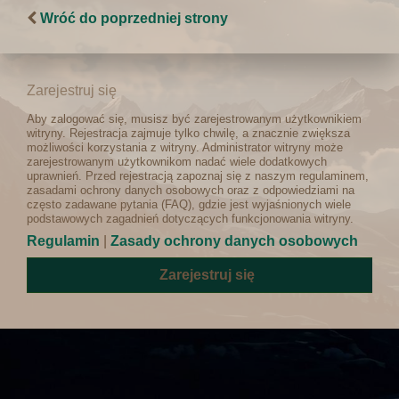
Wróć do poprzedniej strony
Zarejestruj się
Aby zalogować się, musisz być zarejestrowanym użytkownikiem
witryny. Rejestracja zajmuje tylko chwilę, a znacznie zwiększa
możliwości korzystania z witryny. Administrator witryny może
zarejestrowanym użytkownikom nadać wiele dodatkowych
uprawnień. Przed rejestracją zapoznaj się z naszym regulaminem,
zasadami ochrony danych osobowych oraz z odpowiedziami na
często zadawane pytania (FAQ), gdzie jest wyjaśnionych wiele
podstawowych zagadnień dotyczących funkcjonowania witryny.
Regulamin
|
Zasady ochrony danych osobowych
Zarejestruj się