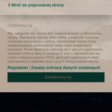
Wróć do poprzedniej strony
Zarejestruj się
Aby zalogować się, musisz być zarejestrowanym użytkownikiem
witryny. Rejestracja zajmuje tylko chwilę, a znacznie zwiększa
możliwości korzystania z witryny. Administrator witryny może
zarejestrowanym użytkownikom nadać wiele dodatkowych
uprawnień. Przed rejestracją zapoznaj się z naszym regulaminem,
zasadami ochrony danych osobowych oraz z odpowiedziami na
często zadawane pytania (FAQ), gdzie jest wyjaśnionych wiele
podstawowych zagadnień dotyczących funkcjonowania witryny.
Regulamin
|
Zasady ochrony danych osobowych
Zarejestruj się