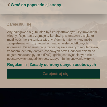
Wróć do poprzedniej strony
Zarejestruj się
Aby zalogować się, musisz być zarejestrowanym użytkownikiem
witryny. Rejestracja zajmuje tylko chwilę, a znacznie zwiększa
możliwości korzystania z witryny. Administrator witryny może
zarejestrowanym użytkownikom nadać wiele dodatkowych
uprawnień. Przed rejestracją zapoznaj się z naszym regulaminem,
zasadami ochrony danych osobowych oraz z odpowiedziami na
często zadawane pytania (FAQ), gdzie jest wyjaśnionych wiele
podstawowych zagadnień dotyczących funkcjonowania witryny.
Regulamin
|
Zasady ochrony danych osobowych
Zarejestruj się