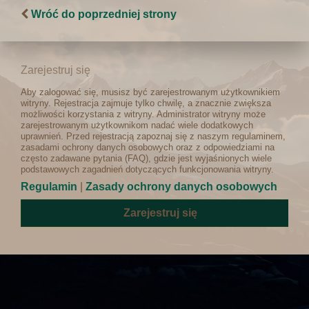
Wróć do poprzedniej strony
Zarejestruj się
Aby zalogować się, musisz być zarejestrowanym użytkownikiem
witryny. Rejestracja zajmuje tylko chwilę, a znacznie zwiększa
możliwości korzystania z witryny. Administrator witryny może
zarejestrowanym użytkownikom nadać wiele dodatkowych
uprawnień. Przed rejestracją zapoznaj się z naszym regulaminem,
zasadami ochrony danych osobowych oraz z odpowiedziami na
często zadawane pytania (FAQ), gdzie jest wyjaśnionych wiele
podstawowych zagadnień dotyczących funkcjonowania witryny.
Regulamin
|
Zasady ochrony danych osobowych
Zarejestruj się