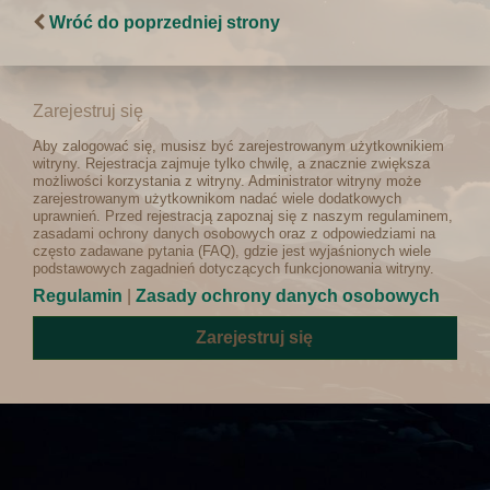
Wróć do poprzedniej strony
Zarejestruj się
Aby zalogować się, musisz być zarejestrowanym użytkownikiem
witryny. Rejestracja zajmuje tylko chwilę, a znacznie zwiększa
możliwości korzystania z witryny. Administrator witryny może
zarejestrowanym użytkownikom nadać wiele dodatkowych
uprawnień. Przed rejestracją zapoznaj się z naszym regulaminem,
zasadami ochrony danych osobowych oraz z odpowiedziami na
często zadawane pytania (FAQ), gdzie jest wyjaśnionych wiele
podstawowych zagadnień dotyczących funkcjonowania witryny.
Regulamin
|
Zasady ochrony danych osobowych
Zarejestruj się