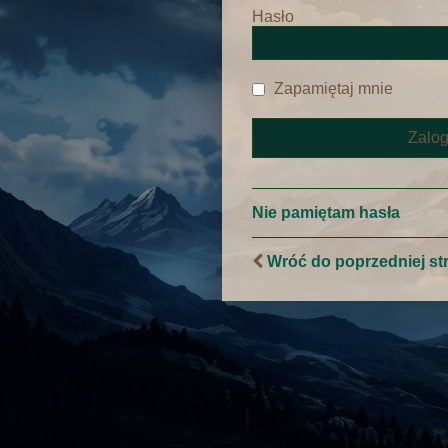
Hasło
Zapamiętaj mnie
Nie pamiętam hasła
Wróć do poprzedniej st