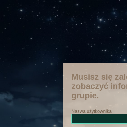
Musisz się za
zobaczyć info
grupie.
Nazwa użytkownika