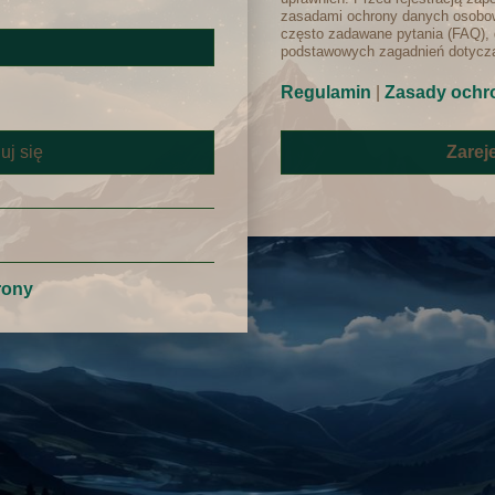
zasadami ochrony danych osobow
często zadawane pytania (FAQ), 
podstawowych zagadnień dotyczą
Regulamin
|
Zasady ochr
Zareje
rony