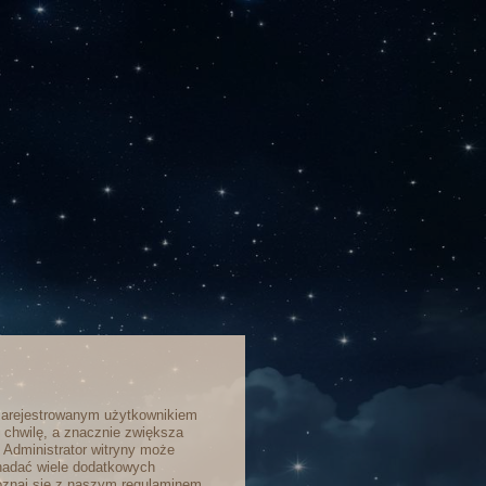
zarejestrowanym użytkownikiem
o chwilę, a znacznie zwiększa
. Administrator witryny może
nadać wiele dodatkowych
poznaj się z naszym regulaminem,