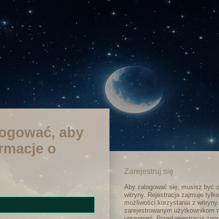
logować, aby
rmacje o
Zarejestruj się
Aby zalogować się, musisz być 
witryny. Rejestracja zajmuje tylk
możliwości korzystania z witryny
zarejestrowanym użytkownikom 
uprawnień. Przed rejestracją za