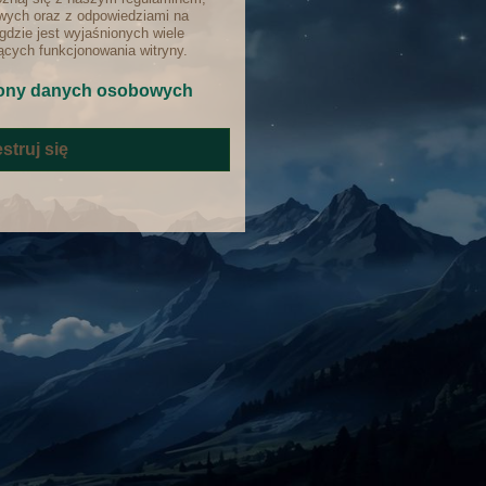
ych oraz z odpowiedziami na
gdzie jest wyjaśnionych wiele
cych funkcjonowania witryny.
ony danych osobowych
struj się