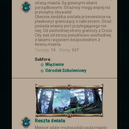
strażą miasta. Są głównymi siłami
porządkowymi. Strażnicy mogą więcej niż
przeciętny obywatel.
Obecnie siedziba została przeniesiona na
płaskowyż graniczący z nabrzeżem. Straż
posiada własny port przylegającego nie
niej. Od zachodniej strony graniczy z Cross
City zaś od strony południowo-wschodniej
z lasami i wyjściem bezpośrednim z
terenu miasta.
Tematy:
14
Posty:
947
Subfora:
Więzienie
Ośrodek Szkoleniowy
Reszta świata
Miejsce gdzie można pójść poza miasto