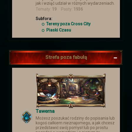
jak i wziąć udział w różnych wydarzeniach.
Tematy:
19
Posty:
1936
Subfora:
Tereny poza Cross City
Piaski Czasu
Strefa poza fabułą
Tawerna
Możesz poszukać rodziny do popisania lub
kogoś całkiem nieznajomego, a jak chcesz
przedstawić swój pomysł lub po prostu