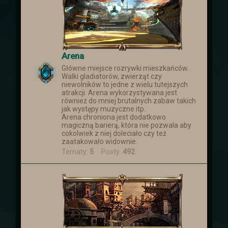
Arena
Główne miejsce rozrywki mieszkańców.
Walki gladiatorów, zwierząt czy
niewolników to jedne z wielu tutejszych
atrakcji. Arena wykorzystywana jest
również do mniej brutalnych zabaw takich
jak występy muzyczne itp.
Arena chroniona jest dodatkowo
magiczną barierą, która nie pozwala aby
cokolwiek z niej doleciało czy też
zaatakowało widownie.
Tematy:
5
Posty:
492