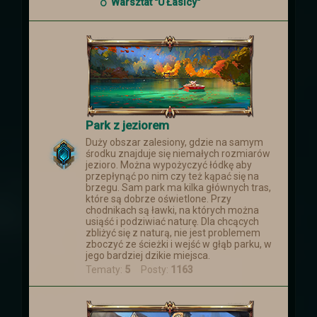
smoków, który nastąpił ponad miesiąc
Warsztat "U Łasicy"
temu
Park z jeziorem
Duży obszar zalesiony, gdzie na samym
środku znajduje się niemałych rozmiarów
jezioro. Można wypożyczyć łódkę aby
przepłynąć po nim czy też kąpać się na
brzegu. Sam park ma kilka głównych tras,
które są dobrze oświetlone. Przy
chodnikach są ławki, na których można
usiąść i podziwiać naturę. Dla chcących
zbliżyć się z naturą, nie jest problemem
zboczyć ze ścieżki i wejść w głąb parku, w
jego bardziej dzikie miejsca.
Tematy:
5
Posty:
1163