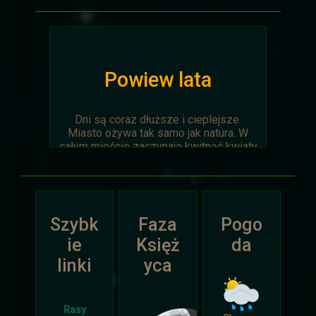
Powiew lata
Dni są coraz dłuższe i cieplejsze.
Miasto ożywa tak samo jak natura. W
całym mieście zaczynają kwitnąć kwiaty
na ziemi jak i te na drzewach.
Wyprawa Na piaskach czasu zostaje
oficjalnie anulowana z winy
prowadzącego. Każda osoba biorąca w
Szybk
Faza
Pogo
niej udział niech napisze do
Dariusza
.
Otrzyma mały upominek.
ie
Księż
da
linki
yca
Atak Zimy i Święta
Rasy