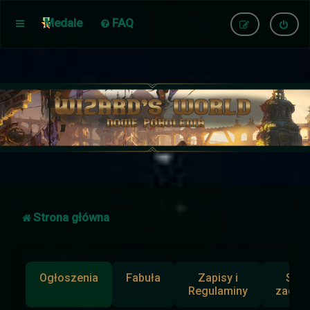
Medale
FAQ
Strona główna
Ogłoszenia
Fabuła
Zapisy i
Słup
Regulaminy
zadan