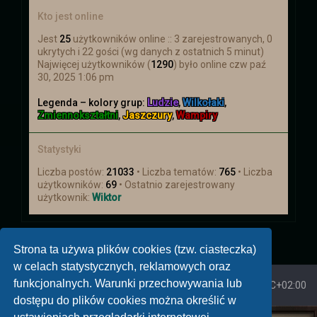
Kto jest online
Jest
25
użytkowników online :: 3 zarejestrowanych, 0
ukrytych i 22 gości (wg danych z ostatnich 5 minut)
Najwięcej użytkowników (
1290
) było online czw paź
30, 2025 1:06 pm
Legenda – kolory grup:
Ludzie
,
Wilkołaki
,
Zmiennokształtni
,
Jaszczury
,
Wampiry
Statystyki
Liczba postów:
21033
• Liczba tematów:
765
• Liczba
użytkowników:
69
• Ostatnio zarejestrowany
użytkownik:
Wiktor
Strona ta używa plików cookies (tzw. ciasteczka)
w celach statystycznych, reklamowych oraz
funkcjonalnych. Warunki przechowywania lub
Strona główna
Strefa czasowa
UTC+02:00
dostępu do plików cookies można określić w