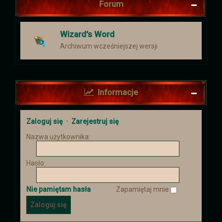
Forum
Wizard's Word
Archiwum wcześniejszej wersji
Informacje
Zaloguj się
•
Zarejestruj się
Nazwa użytkownika:
Hasło:
Nie pamiętam hasła
Zapamiętaj mnie