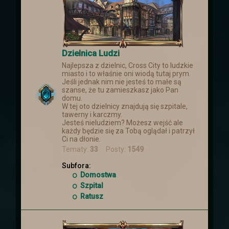
Dzielnica Ludzi
Najlepsza z dzielnic, Cross City to ludzkie
miasto i to właśnie oni wiodą tutaj prym.
Jeśli jednak nim nie jesteś to małe są
szanse, że tu zamieszkasz jako Pan
domu.
W tej oto dzielnicy znajdują się szpitale,
tawerny i karczmy.
Jesteś nieludziem? Możesz wejść ale
każdy będzie się za Tobą oglądał i patrzył
Ci na dłonie.
Tematy:
33
Posty:
1549
Subfora:
Domostwa
Szpital
Ratusz