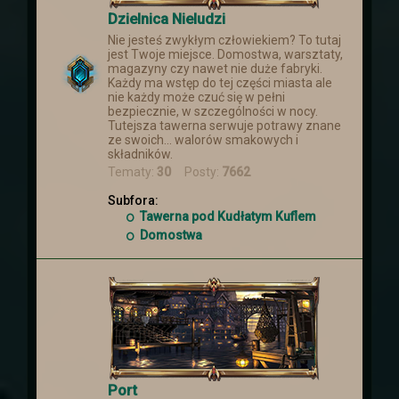
Dzielnica Nieludzi
Nie jesteś zwykłym człowiekiem? To tutaj
jest Twoje miejsce. Domostwa, warsztaty,
magazyny czy nawet nie duże fabryki.
Każdy ma wstęp do tej części miasta ale
nie każdy może czuć się w pełni
bezpiecznie, w szczególności w nocy.
Tutejsza tawerna serwuje potrawy znane
ze swoich... walorów smakowych i
składników.
Tematy:
30
Posty:
7662
Subfora:
Tawerna pod Kudłatym Kuflem
Domostwa
Port