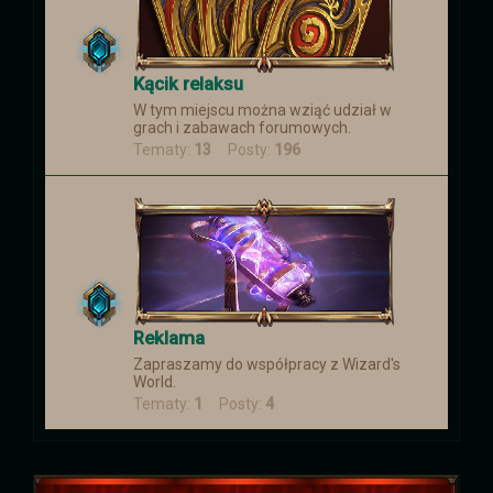
Kącik relaksu
W tym miejscu można wziąć udział w
grach i zabawach forumowych.
Tematy:
13
Posty:
196
Reklama
Zapraszamy do współpracy z Wizard's
World.
Tematy:
1
Posty:
4