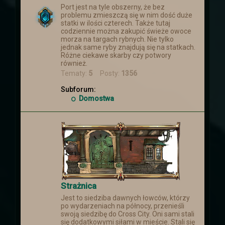
Port jest na tyle obszerny, że bez
problemu zmieszczą się w nim dość duże
statki w ilości czterech. Także tutaj
codziennie można zakupić świeże owoce
morza na targach rybnych. Nie tylko
jednak same ryby znajdują się na statkach.
Różne ciekawe skarby czy potwory
również.
Tematy:
5
Posty:
1356
Subforum:
Domostwa
Strażnica
Jest to siedziba dawnych łowców, którzy
po wydarzeniach na północy, przenieśli
swoją siedzibę do Cross City. Oni sami stali
się dodatkowymi siłami w mieście. Stali się