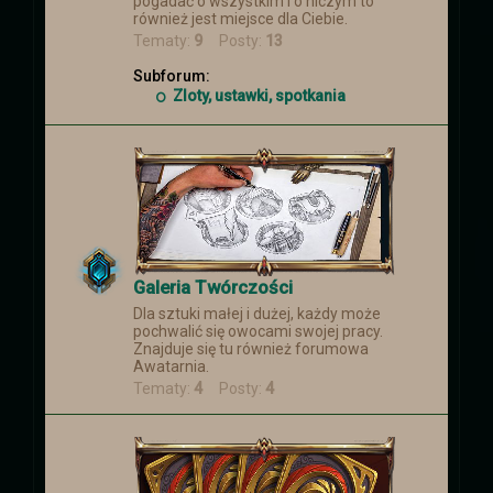
pogadać o wszystkim i o niczym to
również jest miejsce dla Ciebie.
Tematy:
9
Posty:
13
Subforum:
Zloty, ustawki, spotkania
Galeria Twórczości
Dla sztuki małej i dużej, każdy może
pochwalić się owocami swojej pracy.
Znajduje się tu również forumowa
Awatarnia.
Tematy:
4
Posty:
4