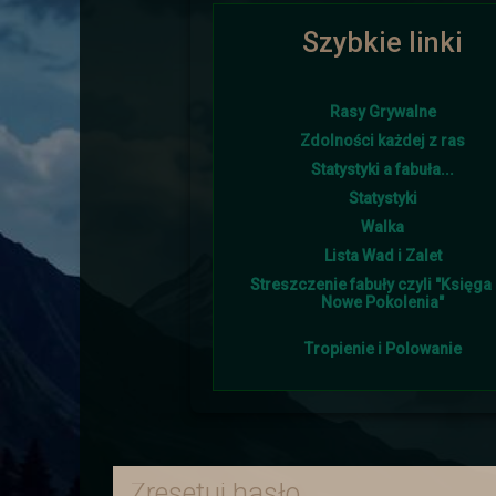
Szybkie linki
Ponownie i w tym roku lato goś
Rasy Grywalne
Zdolności każdej z ras
Statystyki a fabuła...
Śniegu napadało w tym 
Statystyki
Walka
Lista Wad i Zalet
Streszczenie fabuły czyli "Księga I
Nowe Pokolenia"
Tropienie i Polowanie
Burmistrz otrzymał od sojus
Zresetuj hasło