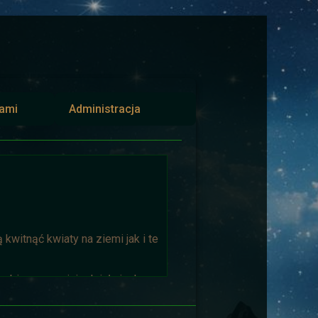
iami
Administracja
kwitnąć kwiaty na ziemi jak i te
biorąca w niej udział niech