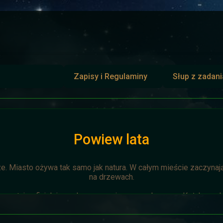
Zapisy i Regulaminy
Słup z zadan
Powiew lata
ze. Miasto ożywa tak samo jak natura. W całym mieście zaczynają 
na drzewach.
zostaje oficjalnie anulowana z winy prowadzącego. Każda osoba 
napisze do
Dariusza
. Otrzyma mały upominek.