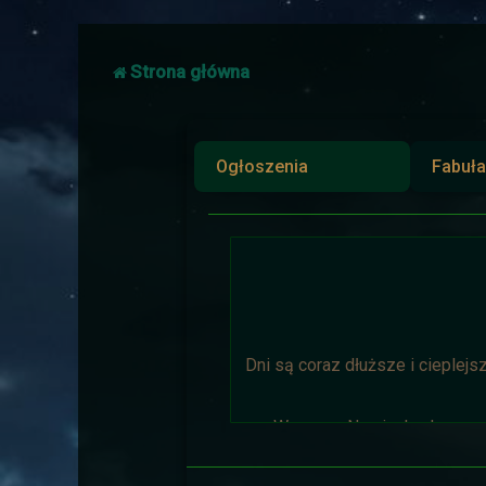
Strona główna
Ogłoszenia
Fabuła
Dni są coraz dłuższe i cieplejs
Wyprawa Na piaskach czasu 