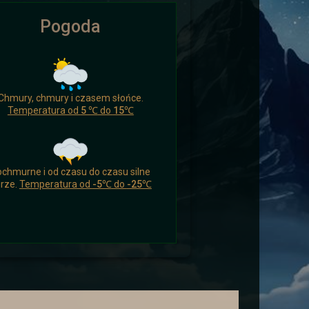
Pogoda
ikomu czasu nacieszyć się czymś
Chmury, chmury i czasem słońce.
 a drogowcy zaskoczeni.
Temperatura od
5 ℃
do
15℃
chmurne i od czasu do czasu silne
rze.
Temperatura od
-5℃
do
-25℃
ych i wysłać ich aby wsparli