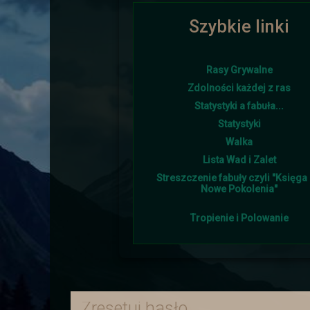
Szybkie linki
Ponownie i w tym roku lato goś
Rasy Grywalne
Zdolności każdej z ras
Statystyki a fabuła...
Śniegu napadało w tym 
Statystyki
Walka
Lista Wad i Zalet
Streszczenie fabuły czyli "Księga I
Nowe Pokolenia"
Tropienie i Polowanie
Burmistrz otrzymał od sojus
Zresetuj hasło