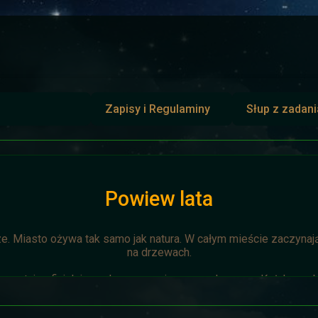
Zapisy i Regulaminy
Słup z zadan
Powiew lata
ze. Miasto ożywa tak samo jak natura. W całym mieście zaczynają 
na drzewach.
zostaje oficjalnie anulowana z winy prowadzącego. Każda osoba 
napisze do
Dariusza
. Otrzyma mały upominek.