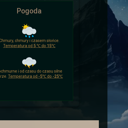
Pogoda
ikomu czasu nacieszyć się czymś
Chmury, chmury i czasem słońce.
 a drogowcy zaskoczeni.
Temperatura od
5 ℃
do
15℃
chmurne i od czasu do czasu silne
rze.
Temperatura od
-5℃
do
-25℃
ych i wysłać ich aby wsparli