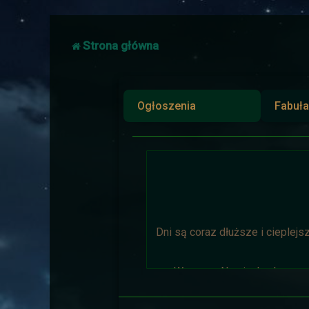
Strona główna
Ogłoszenia
Fabuła
Dni są coraz dłuższe i cieplejs
Wyprawa Na piaskach czasu 