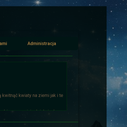
iami
Administracja
kwitnąć kwiaty na ziemi jak i te
biorąca w niej udział niech