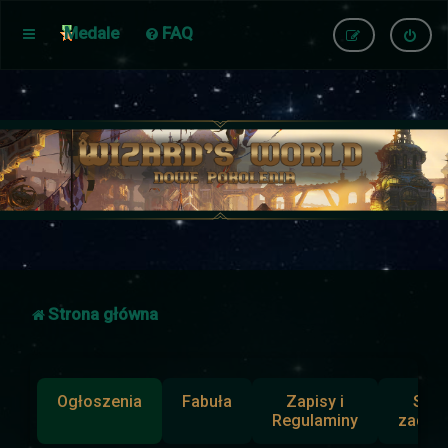
Medale
FAQ
Strona główna
Ogłoszenia
Fabuła
Zapisy i
Słup
Regulaminy
zadan