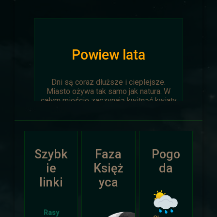
Powiew lata
Dni są coraz dłuższe i cieplejsze.
Miasto ożywa tak samo jak natura. W
całym mieście zaczynają kwitnąć kwiaty
na ziemi jak i te na drzewach.
Wyprawa Na piaskach czasu zostaje
oficjalnie anulowana z winy
prowadzącego. Każda osoba biorąca w
Szybk
Faza
Pogo
niej udział niech napisze do
Dariusza
.
Otrzyma mały upominek.
ie
Księż
da
linki
yca
Atak Zimy i Święta
Rasy