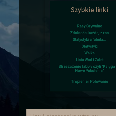
Szybkie linki
Ponownie i w tym roku lato goś
Rasy Grywalne
Zdolności każdej z ras
Statystyki a fabuła...
Śniegu napadało w tym 
Statystyki
Walka
Lista Wad i Zalet
Streszczenie fabuły czyli "Księga I
Nowe Pokolenia"
Tropienie i Polowanie
Burmistrz otrzymał od sojus