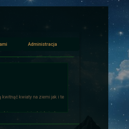
iami
Administracja
kwitnąć kwiaty na ziemi jak i te
biorąca w niej udział niech