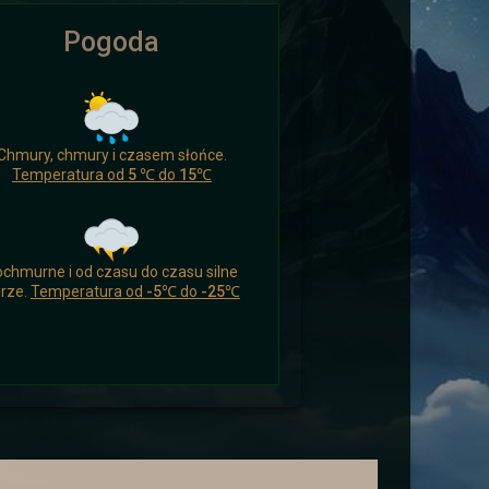
Pogoda
ikomu czasu nacieszyć się czymś
Chmury, chmury i czasem słońce.
 a drogowcy zaskoczeni.
Temperatura od
5 ℃
do
15℃
chmurne i od czasu do czasu silne
rze.
Temperatura od
-5℃
do
-25℃
ych i wysłać ich aby wsparli