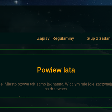
Zapisy i Regulaminy
Słup z zadan
Powiew lata
ze. Miasto ożywa tak samo jak natura. W całym mieście zaczynają 
na drzewach.
zostaje oficjalnie anulowana z winy prowadzącego. Każda osoba 
napisze do
Dariusza
. Otrzyma mały upominek.