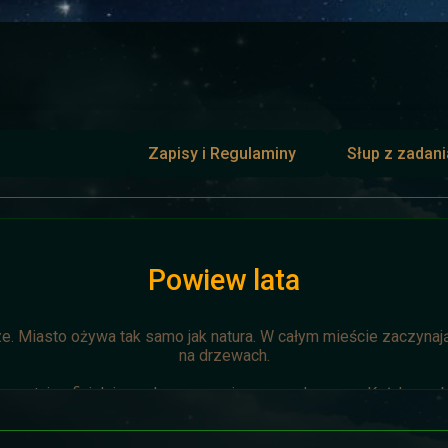
Zapisy i Regulaminy
Słup z zadan
Powiew lata
ze. Miasto ożywa tak samo jak natura. W całym mieście zaczynają 
na drzewach.
zostaje oficjalnie anulowana z winy prowadzącego. Każda osoba 
napisze do
Dariusza
. Otrzyma mały upominek.