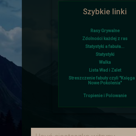
Szybkie linki
Ponownie i w tym roku lato goś
Rasy Grywalne
Zdolności każdej z ras
Statystyki a fabuła...
Śniegu napadało w tym 
Statystyki
Walka
Lista Wad i Zalet
Streszczenie fabuły czyli "Księga I
Nowe Pokolenia"
Tropienie i Polowanie
Burmistrz otrzymał od sojus