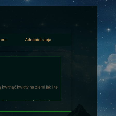
iami
Administracja
kwitnąć kwiaty na ziemi jak i te
biorąca w niej udział niech