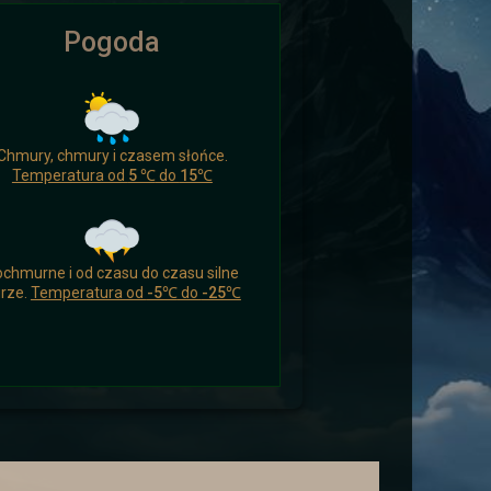
Pogoda
ikomu czasu nacieszyć się czymś
Chmury, chmury i czasem słońce.
 a drogowcy zaskoczeni.
Temperatura od
5 ℃
do
15℃
chmurne i od czasu do czasu silne
rze.
Temperatura od
-5℃
do
-25℃
ych i wysłać ich aby wsparli