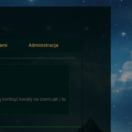
iami
Administracja
kwitnąć kwiaty na ziemi jak i te
biorąca w niej udział niech