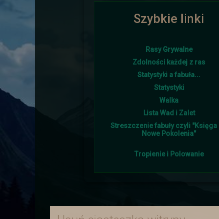
Szybkie linki
Ponownie i w tym roku lato goś
Rasy Grywalne
Zdolności każdej z ras
Statystyki a fabuła...
Śniegu napadało w tym 
Statystyki
Walka
Lista Wad i Zalet
Streszczenie fabuły czyli "Księga I
Nowe Pokolenia"
Tropienie i Polowanie
Burmistrz otrzymał od sojus