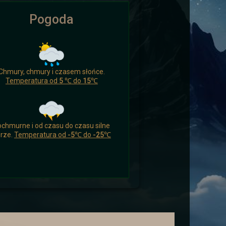
Pogoda
ikomu czasu nacieszyć się czymś
Chmury, chmury i czasem słońce.
 a drogowcy zaskoczeni.
Temperatura od
5 ℃
do
15℃
chmurne i od czasu do czasu silne
rze.
Temperatura od
-5℃
do
-25℃
ych i wysłać ich aby wsparli