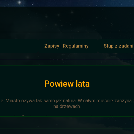
Zapisy i Regulaminy
Słup z zadan
Powiew lata
ze. Miasto ożywa tak samo jak natura. W całym mieście zaczynają 
na drzewach.
zostaje oficjalnie anulowana z winy prowadzącego. Każda osoba 
napisze do
Dariusza
. Otrzyma mały upominek.