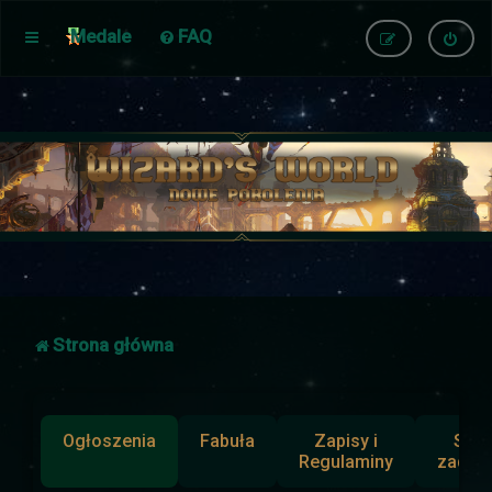
Medale
FAQ
Strona główna
Ogłoszenia
Fabuła
Zapisy i
Słup
Regulaminy
zadan