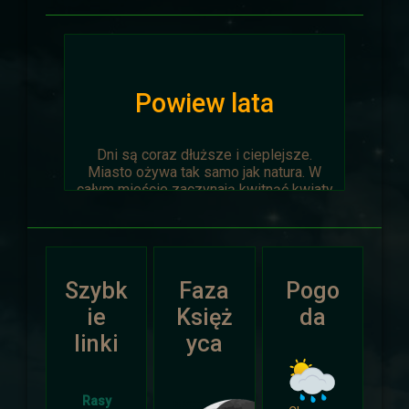
Powiew lata
Dni są coraz dłuższe i cieplejsze.
Miasto ożywa tak samo jak natura. W
całym mieście zaczynają kwitnąć kwiaty
na ziemi jak i te na drzewach.
Wyprawa Na piaskach czasu zostaje
oficjalnie anulowana z winy
prowadzącego. Każda osoba biorąca w
Szybk
Faza
Pogo
niej udział niech napisze do
Dariusza
.
Otrzyma mały upominek.
ie
Księż
da
linki
yca
Atak Zimy i Święta
Rasy