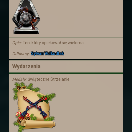
Koniec wyprawy
Wydarzenie w dalekiej krainie zostało
ukończone. Postaci wróciły z nagrodami.
Niestety wiedza o tym co się tam
zaczęło dziać jest poza wiedzą
większości z nich.
Opis
Ten, który opiekował się wieloma
Odbiorcy
Sylvan Vulkodlak
Aktualizacja
Zapraszamy do Aktualizacji
Dodano
Wydarzenia
kilka rzeczy
Medale
Świąteczne Strzelanie
Świąteczna uczta
Zapraszamy Wszystkich na Świąteczną
Ucztę, która odbędzie się od 20 grudnia
do 9 stycznia. Więcej informacji
znajdziecie więcej :)
Mikołajki