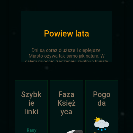
Powiew lata
Dni są coraz dłuższe i cieplejsze.
Miasto ożywa tak samo jak natura. W
całym mieście zaczynają kwitnąć kwiaty
na ziemi jak i te na drzewach.
Wyprawa Na piaskach czasu zostaje
oficjalnie anulowana z winy
prowadzącego. Każda osoba biorąca w
Szybk
Faza
Pogo
niej udział niech napisze do
Dariusza
.
Otrzyma mały upominek.
ie
Księż
da
linki
yca
Atak Zimy i Święta
Rasy