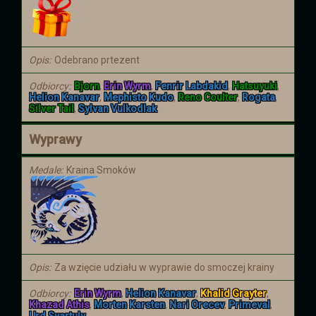
Opis
Odebrano prtezent
Odbiorcy
Bjorn
,
Erin Wyrm
,
Fenrir Labdakid
,
Hatsuyuki
,
Helion Kanavar
,
Mephisto Kudo
,
Reno Coulter
,
Rogata
,
Silver Tail
,
Sylvan Vulkodlak
Wyprawy
Medale
Kraina Smoków
Opis
Za wzięcie udziału w wyprawie do smoczej krainy
Odbiorcy
Erin Wyrm
,
Helion Kanavar
,
Khalid Grayter
,
Khazad Athis
,
Morten Karsten
,
Nari Orecev
,
Primeval
,