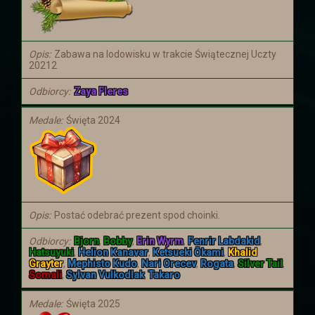
smoków, który nastąpił ponad miesiąc
temu
Opis
Zabawa na lodowisku w trakcie Świątecznej Uczty
20212
Odbiorcy
Zaya Fleres
Medale
Święta 2024
Opis
Postać odebrać prezent spod choinki.
Odbiorcy
Bjorn
,
Bobby
,
Erin Wyrm
,
Fenrir Labdakid
,
Hatsuyuki
,
Helion Kanavar
,
Ketsueki Ōkami
,
Khalid
Grayter
,
Mephisto Kudo
,
Nari Orecev
,
Rogata
,
Silver Tail
,
Somali
,
Sylvan Vulkodlak
,
Takaro
Medale
Święta 2025