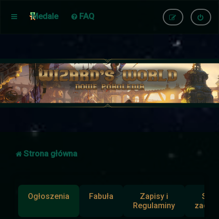
Medale
FAQ
Strona główna
Ogłoszenia
Fabuła
Zapisy i
Słup
Regulaminy
zadan