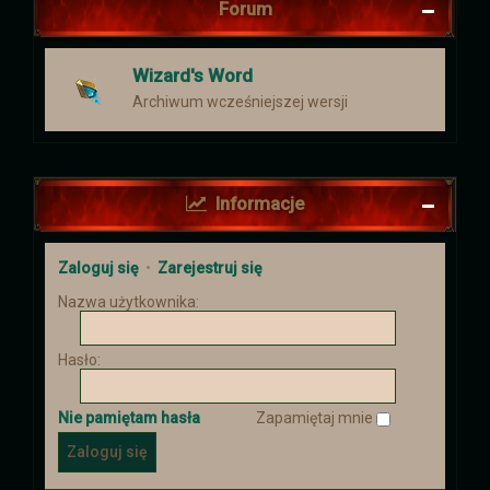
Forum
Wizard's Word
Archiwum wcześniejszej wersji
Informacje
Zaloguj się
•
Zarejestruj się
Nazwa użytkownika:
Hasło:
Nie pamiętam hasła
Zapamiętaj mnie