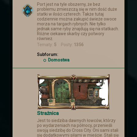
Port jest na tyle obszerny, że bez
problemu zmieszczą się w nim dość duże
statki w ilości czterech. Także tutaj
codziennie można zakupić świeże owoce
morza na targach rybnych. Nie tylko
jednak same ryby znajdują się na statkach.
Różne ciekawe skarby czy potwory
również.
Tematy:
5
Posty:
1356
Subforum:
Domostwa
Strażnica
Jest to siedziba dawnych łowców, którzy
po wydarzeniach na północy, przenieśli
swoją siedzibę do Cross City. Oni sami stali
się dodatkowymi siłami w mieście. Stali się