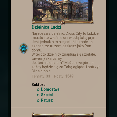
Dzielnica Ludzi
Najlepsza z dzielnic, Cross City to ludzkie
miasto i to właśnie oni wiodą tutaj prym.
Jeśli jednak nim nie jesteś to małe są
szanse, że tu zamieszkasz jako Pan
domu.
W tej oto dzielnicy znajdują się szpitale,
tawerny i karczmy.
Jesteś nieludziem? Możesz wejść ale
każdy będzie się za Tobą oglądał i patrzył
Ci na dłonie.
Tematy:
33
Posty:
1549
Subfora:
Domostwa
Szpital
Ratusz