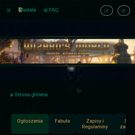
Medale
FAQ
Strona główna
Ogłoszenia
Fabuła
Zapisy i
Słup
Regulaminy
zadan