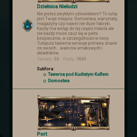
Dzielnica Nieludzi
Nie jesteś zwykłym człowiekiem? To tutaj
jest Twoje miejsce. Domostwa, warsztaty,
magazyny czy nawet nie duże fabryki.
Każdy ma wstęp do tej części miasta ale
nie każdy może czuć się w pełni
bezpiecznie, w szczególności w nocy.
Tutejsza tawerna serwuje potrawy znane
ze swoich... walorów smakowych i
składników.
Tematy:
30
Posty:
7669
Subfora:
Tawerna pod Kudłatym Kuflem
Domostwa
Port