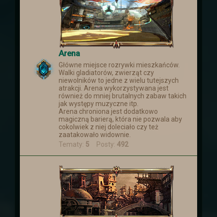
Arena
Główne miejsce rozrywki mieszkańców.
Walki gladiatorów, zwierząt czy
niewolników to jedne z wielu tutejszych
atrakcji. Arena wykorzystywana jest
również do mniej brutalnych zabaw takich
jak występy muzyczne itp.
Arena chroniona jest dodatkowo
magiczną barierą, która nie pozwala aby
cokolwiek z niej doleciało czy też
zaatakowało widownie.
Tematy:
5
Posty:
492