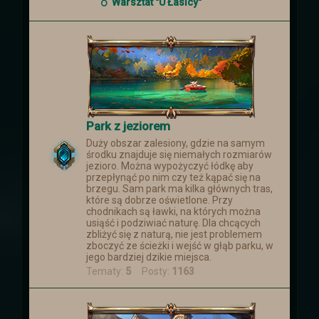
smoków, który nastąpił ponad miesiąc
Warsztat "U Łasicy"
temu
Park z jeziorem
Duży obszar zalesiony, gdzie na samym
środku znajduje się niemałych rozmiarów
jezioro. Można wypożyczyć łódkę aby
przepłynąć po nim czy też kąpać się na
brzegu. Sam park ma kilka głównych tras,
które są dobrze oświetlone. Przy
chodnikach są ławki, na których można
usiąść i podziwiać naturę. Dla chcących
zbliżyć się z naturą, nie jest problemem
zboczyć ze ścieżki i wejść w głąb parku, w
jego bardziej dzikie miejsca.
Tematy:
5
Posty:
1163