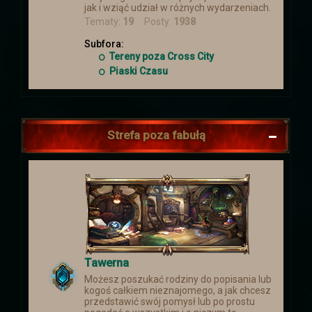
jak i wziąć udział w różnych wydarzeniach.
Tematy:
19
Posty:
1938
Subfora:
Tereny poza Cross City
Piaski Czasu
Strefa poza fabułą
Tawerna
Możesz poszukać rodziny do popisania lub
kogoś całkiem nieznajomego, a jak chcesz
przedstawić swój pomysł lub po prostu