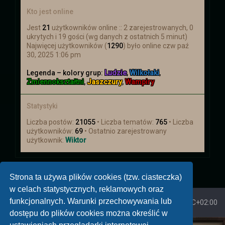
Kto jest online
Jest
21
użytkowników online :: 2 zarejestrowanych, 0
ukrytych i 19 gości (wg danych z ostatnich 5 minut)
Najwięcej użytkowników (
1290
) było online czw paź
30, 2025 1:06 pm
Legenda – kolory grup:
Ludzie
,
Wilkołaki
,
Zmiennokształtni
,
Jaszczury
,
Wampiry
Statystyki
Liczba postów:
21055
• Liczba tematów:
765
• Liczba
użytkowników:
69
• Ostatnio zarejestrowany
użytkownik:
Wiktor
Strona ta używa plików cookies (tzw. ciasteczka)
w celach statystycznych, reklamowych oraz
funkcjonalnych. Warunki przechowywania lub
Strona główna
Strefa czasowa
UTC+02:00
dostępu do plików cookies można określić w