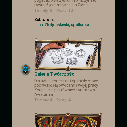
pogadać o wszystkim i o niczym to
również jest miejsce dla Ciebie.
Tematy:
9
Posty:
13
Subforum:
Zloty, ustawki, spotkania
Galeria Twórczości
Dla sztuki małej i dużej, każdy może
pochwalić się owocami swojej pracy.
Znajduje się tu również forumowa
Awatarnia.
Tematy:
4
Posty:
4