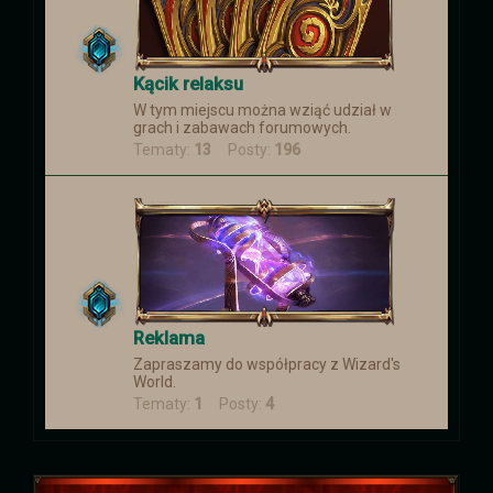
Kącik relaksu
W tym miejscu można wziąć udział w
grach i zabawach forumowych.
Tematy:
13
Posty:
196
Reklama
Zapraszamy do współpracy z Wizard's
World.
Tematy:
1
Posty:
4