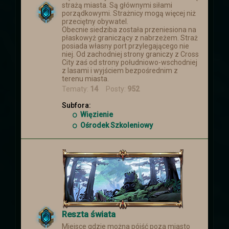
strażą miasta. Są głównymi siłami
porządkowymi. Strażnicy mogą więcej niż
przeciętny obywatel.
Obecnie siedziba została przeniesiona na
płaskowyż graniczący z nabrzeżem. Straż
posiada własny port przylegającego nie
niej. Od zachodniej strony graniczy z Cross
City zaś od strony południowo-wschodniej
z lasami i wyjściem bezpośrednim z
terenu miasta.
Tematy:
14
Posty:
952
Subfora:
Więzienie
Ośrodek Szkoleniowy
Reszta świata
Miejsce gdzie można pójść poza miasto