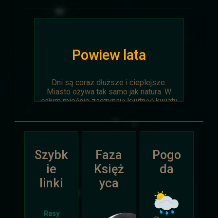
Powiew lata
Dni są coraz dłuższe i cieplejsze.
Miasto ożywa tak samo jak natura. W
całym mieście zaczynają kwitnąć kwiaty
na ziemi jak i te na drzewach.
Wyprawa Na piaskach czasu zostaje
oficjalnie anulowana z winy
prowadzącego. Każda osoba biorąca w
Szybk
Faza
Pogo
niej udział niech napisze do
Dariusza
.
Otrzyma mały upominek.
ie
Księż
da
linki
yca
Atak Zimy i Święta
Rasy