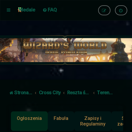
Medale
FAQ
Strona główna
Cross City
Reszta świata
Tereny poza Cross City
Ogłoszenia
Fabuła
Zapisy i
Słup
Regulaminy
zadan