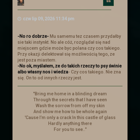
Cytuj
ę
czw lip 09, 2026 11:34 pm
-No ro dobrze-
Mu samemu tez czasem przydałby
sie taki instynkt. No ale cóż, rozglądał się nad
miejscem gdzie może byc polana czy cos takiego.
Przy okazji delektował się możliwością tego, ze
jest poza miastem.
-No ok, myślałem, ze do takich rzeczy to psy świnie
albo własny nos i wiedza
- Czy cos takiego. Nie zna
się. On to od innych rzeczy jest.
"Bring me home in a blinding dream
Through the secrets that I have seen
Wash the sorrow from off my skin
And show me how to be whole again
'Cause I’m only a crack In this castle of glass
Hardly anything there
For you to see.."