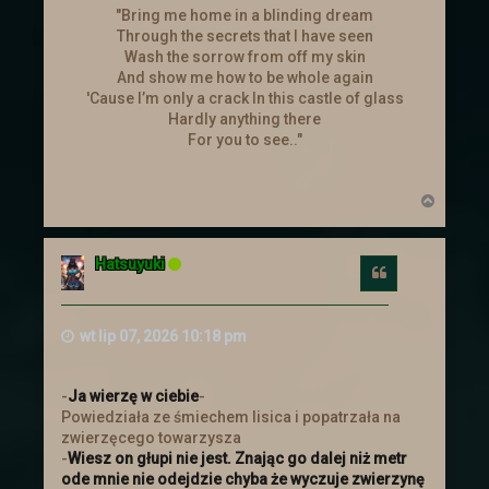
"Bring me home in a blinding dream
Kolejna szansa na zdobycie losu na
Through the secrets that I have seen
loterię. Tkacz Losu do końca dnia (12.02)
Wash the sorrow from off my skin
czeka na zdjęcia tego jak świętowaliście
And show me how to be whole again
Tłusty Czwartek. Więcej informacji w
'Cause I’m only a crack In this castle of glass
wiadomości od Tkacza i w
Hardly anything there
Aktualizacjach
.
For you to see.."
Zmiany w regulaminie
N
a
Do
Regulaminu Gry
dodany został punkt
g
ó
19 dotyczący dodatkowych awatarów.
Hatsuyuki
r
Cytuj
ę
Nowinki
wt lip 07, 2026 10:18 pm
→ A może hasło na pokój prywatny?
Dowiedz się więcej.
-
Ja wierzę w ciebie
-
Powiedziała ze śmiechem lisica i popatrzała na
Odbudowa świata
zwierzęcego towarzysza
-
Wiesz on głupi nie jest. Znając go dalej niż metr
→
Cross City
odbudowuje się po ataku
ode mnie nie odejdzie chyba że wyczuje zwierzynę