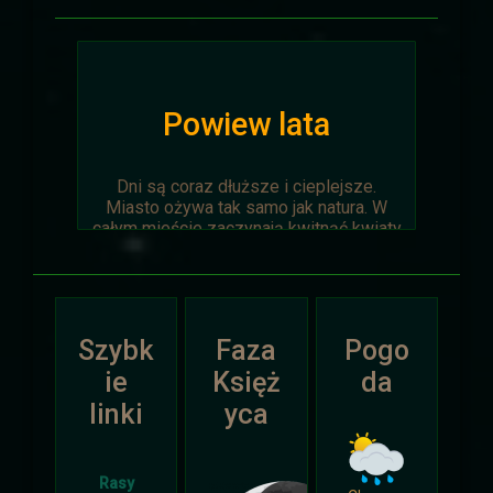
Powiew lata
Dni są coraz dłuższe i cieplejsze.
Miasto ożywa tak samo jak natura. W
całym mieście zaczynają kwitnąć kwiaty
na ziemi jak i te na drzewach.
Wyprawa Na piaskach czasu zostaje
oficjalnie anulowana z winy
prowadzącego. Każda osoba biorąca w
Szybk
Faza
Pogo
niej udział niech napisze do
Dariusza
.
Otrzyma mały upominek.
ie
Księż
da
linki
yca
Atak Zimy i Święta
Rasy