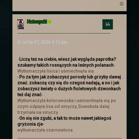
N
Koniec wyprawy
a
g
Wydarzenie w dalekiej krainie zostało
ó
Hatsuyuki
ukończone. Postaci wróciły z nagrodami.
r
Cytuj
Niestety wiedza o tym co się tam
ę
zaczęło dziać jest poza wiedzą
większości z nich.
wt lip 07, 2026 9:12 pm
Aktualizacja
-
Liczę też na ciebie, wiesz jak wygląda paprotka?
szukamy takich rosnących na leśnych polanach
-
Zapraszamy do Aktualizacji
Dodano
Wytłumaczyła lisica i uśmiechnęła się
kilka rzeczy
-
Po za tym jak zobaczysz porosty lub grzyby dawaj
znać. zobaczę czy się do czegoś nadają, a no i jak
zobaczysz kwiaty o dużych fioletowych dzwonkach
Świąteczna uczta
też daj znać
-
Wytłumaczyła kolorowooka i uśmiechnęła się po
Zapraszamy Wszystkich na Świąteczną
czym odpięła lisa od smyczy, Sowokota dalej
Ucztę, która odbędzie się od 20 grudnia
trzymała na smyczy.
do 9 stycznia. Więcej informacji
-
On się nie zgubi, a tak to może nawet jakiegoś
znajdziecie więcej :)
gryzonia zje
-
wytłumaczyła czarnowłosa
Mikołajki