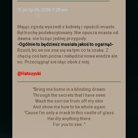
z ekranem urządzenia. Na telefonach
pn lip 06, 2026 7:28 pm
skaluje się tyle ile może. Najlepiej więc
aby je czytać w poziomie. W pionie też
sie da ale z racje mniejszego ekranu
Mając zgodę wyszedł z kobietą i opuścili miasto.
ucina i może być to niewygodne.
Był trochę podekscytowany. Nie opusza miasta od
Dodana została mapa miasta i
dawna. nie licząc jednej przygody.
planowana jest mapa mieszkańców, w
-Ogólnie to będziesz musiała jakoś to ogarnąć-
której będą zaznaczone domy
Rzucił, bo on nie zna się na tym co ta szuka. Z
mieszkańców miasta- postaci. Będzie
chęcią coś tam pozna i nabędzie nowa wiedze ale
opocja po klikenięciu w nią,
no. Przeciągnął sie idąc obok z niej.
automatyczne przeniesienie sie w ów
miejsce.
@Hatsuyuki
Duża wersja samego miasta oraz opcji z
mieszkancami będzie dostępna w
odpowiednim temacie.
"Bring me home in a blinding dream
Święta Zimowe
Through the secrets that I have seen
Wash the sorrow from off my skin
Zapraszamy wszystkich do
And show me how to be whole again
tematu świątecznego
i wybrania sobie
'Cause I’m only a crack In this castle of glass
prezentu! (przez rzut kością)
Hardly anything there
For you to see.."