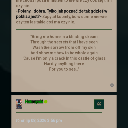
nie chodzi poza miastem to nie wie czy coś się trafi
czy nie.
-
Polany.. dobra. Tylko jak poznać, że tak gdzieś w
pobliżu jest?-
Zapytał kobiety, bo w sumie nie wie
czy ten las takie coś ma czy nie.
"Bring me home in a blinding dream
Through the secrets that I have seen
Wash the sorrow from off my skin
And show me how to be whole again
'Cause I’m only a crack In this castle of glass
Hardly anything there
For you to see.."
N
a
g
ó
Hatsuyuki
r
Cytuj
ę
śr lip 08, 2026 3:56 pm