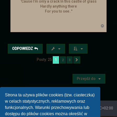
'Cause I’m only a crack In this castle of glass
Hardly anything there
For you to see.."
N
a
g
ó
r
ę
ODPOWIEDZ
Posty: 25
1
2
3
Następna
Przejdź do
Strona ta używa plików cookies (tzw. ciasteczka)
w celach statystycznych, reklamowych oraz
funkcjonalnych. Warunki przechowywania lub
Strona główna
Strefa czasowa
UTC+02:00
dostępu do plików cookies można określić w