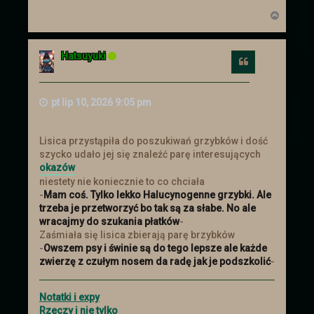
N
a
g
ó
Hatsuyuki
r
Cytuj
ę
pt lip 10, 2026 9:05 pm
Lisica przystąpiła do poszukiwań grzybków i dość
szycko udało jej się znaleźć parę interesujących
okazów
niestety nie koniecznie to co chciała
-
Mam coś. Tylko lekko Halucynogenne grzybki. Ale
trzeba je przetworzyć bo tak są za słabe. No ale
wracajmy do szukania płatków
-
Zaśmiała się lisica zbierają parę brzybków
-
Owszem psy i świnie są do tego lepsze ale każde
zwierzę z czułym nosem da radę jak je podszkolić
-
Notatki i expy
Rzeczy i nie tylko