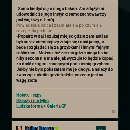
-
Sama kiedyś się o niego bałam. Ale zdążył mi
udowodnić że jego instynkt samozachowawczy
jest większy niż mój
-
Powiedziała lisica i zaśmiała się po czym się
rozejrzała po lesie
-
Popatrz w dal i szukaj miejsc gdzie zamiast las
być coraz ciemniejszy zdaje się robić jasny, ja
będę rozglądać się za grzybkami i innymi fajnymi
roślinkami. Możesz też zerkać gdzie biega lis bo
niby sezonu nie ma ale jak wyczuje to będzie kopać
za dość drogimi rosnącymi pod ziemią grzybami.
Jakby nie było pokazałam mu je kiedyś, a należy do
zwierząt z okolic gdzie każde jedzenie jest na
wagę złota
Notatki i expy
Rzeczy i nie tylko
Ludzka forma + Galeria
N
a
g
ó
Helion Kanavar
r