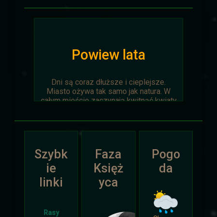
Powiew lata
Dni są coraz dłuższe i cieplejsze.
Miasto ożywa tak samo jak natura. W
całym mieście zaczynają kwitnąć kwiaty
na ziemi jak i te na drzewach.
Wyprawa Na piaskach czasu zostaje
oficjalnie anulowana z winy
prowadzącego. Każda osoba biorąca w
Szybk
Faza
Pogo
niej udział niech napisze do
Dariusza
.
Otrzyma mały upominek.
ie
Księż
da
linki
yca
Atak Zimy i Święta
Rasy