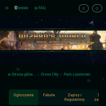
Medale
FAQ
Strona główna
Cross City
Park z jeziorem
Ogłoszenia
Fabuła
Zapisy i
Słup
Regulaminy
zadan