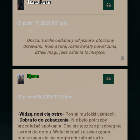
Tkacz Losu
królestwa prośbę o pomoc. Ten
Cytuj
postanowił zebrać chętnych i wysłać ich
aby wsparli handlowego sojusznika.
Ogłoszenie
pt lis 19, 2021 8:31 pm
Obszar troche oddalony od jeziora, otoczony
drzewami. Rosną tutaj różne kwiaty nawet zima,
Nowe ogłoszenia na
dzięki magi, jaka osłania to miejsce.
N
słupie
a
g
ó
Bjorn
r
Cytuj
Zachęcamy do zajrzenia do zakładki z
ę
zadaniami
pt cze 05, 2026 11:32 pm
Troche nowinek
-Widzę, nosi cię ostro-
Posłał mu lekki uśmiech.
-Dobra to do zobaczenia
- Nie było potrzeby
Przebudowe przeszły
Ogłoszenia
. Cała
przedłużać spotkania. Ona sie jeszcze przebiegnie
tabela is truktura została napisana od
i wróci do domu. Wolał biegać ze zwierzętami
nowa i dostosowana :).
mieszkania ale nie mogła ich zabrać na to
Ogłoszenia powinny się teraz skalować