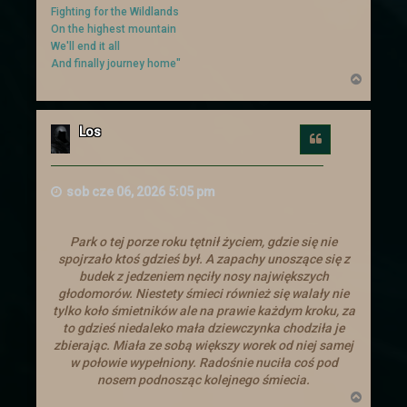
smoków, który nastąpił ponad miesiąc
Fighting for the Wildlands
temu
On the highest mountain
We'll end it all
And finally journey home"
N
a
g
ó
Los
r
Cytuj
ę
sob cze 06, 2026 5:05 pm
Park o tej porze roku tętnił życiem, gdzie się nie
spojrzało ktoś gdzieś był. A zapachy unoszące się z
budek z jedzeniem nęciły nosy największych
głodomorów. Niestety śmieci również się walały nie
tylko koło śmietników ale na prawie każdym kroku, za
to gdzieś niedaleko mała dziewczynka chodziła je
zbierając. Miała ze sobą większy worek od niej samej
w połowie wypełniony. Radośnie nuciła coś pod
nosem podnosząc kolejnego śmiecia.
N