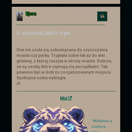
a
g
ó
Bjorn
r
Cytuj
ę
sob cze 06, 2026 5:10 pm
Ona nie czuła się zobowiązana do czyszczenia
miasta czy parku. Truptała sobie tak aż do alei
głównej, z której ruszyła w stronę miasta. Dobrze,
ze są osoby, które zajmują się porządkami. Tak
powinno byc w dobrze zorganizowanym miejscu.
Spokojnie sobie wybiegła.
zt.
Miś
"Wildlands a
nowhere