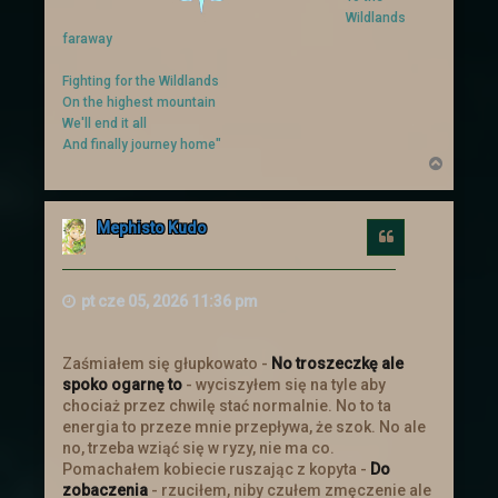
Wildlands
Koniec wyprawy
faraway
Wydarzenie w dalekiej krainie zostało
ukończone. Postaci wróciły z nagrodami.
Fighting for the Wildlands
Niestety wiedza o tym co się tam
On the highest mountain
zaczęło dziać jest poza wiedzą
We'll end it all
większości z nich.
And finally journey home"
N
a
g
Aktualizacja
ó
Mephisto Kudo
r
Cytuj
Zapraszamy do Aktualizacji
Dodano
ę
kilka rzeczy
pt cze 05, 2026 11:36 pm
Świąteczna uczta
Zaśmiałem się głupkowato -
No troszeczkę ale
Zapraszamy Wszystkich na Świąteczną
spoko ogarnę to
- wyciszyłem się na tyle aby
Ucztę, która odbędzie się od 20 grudnia
chociaż przez chwilę stać normalnie. No to ta
do 9 stycznia. Więcej informacji
energia to przeze mnie przepływa, że szok. No ale
znajdziecie więcej :)
no, trzeba wziąć się w ryzy, nie ma co.
Pomachałem kobiecie ruszając z kopyta -
Do
zobaczenia
- rzuciłem, niby czułem zmęczenie ale
Mikołajki