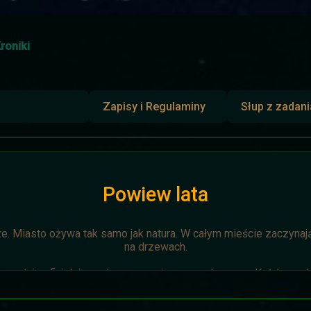
roniki
Zapisy i Regulaminy
Słup z zadan
Powiew lata
ze. Miasto ożywa tak samo jak natura. W całym mieście zaczynają 
na drzewach.
zostaje oficjalnie anulowana z winy prowadzącego. Każda osoba 
napisze do
Dariusza
. Otrzyma mały upominek.