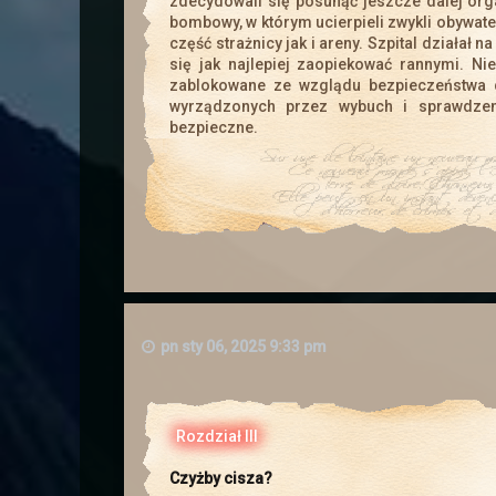
zdecydowali się posunąć jeszcze dalej org
bombowy, w którym ucierpieli zwykli obywate
→
Cross 
część strażnicy jak i areny. Szpital działał 
się jak najlepiej zaopiekować rannymi. Nie
zablokowane ze wzglądu bezpieczeństwa
wyrządzonych przez wybuch i sprawdze
bezpieczne.
pn sty 06, 2025 9:33 pm
Rozdział III
Czyżby cisza?