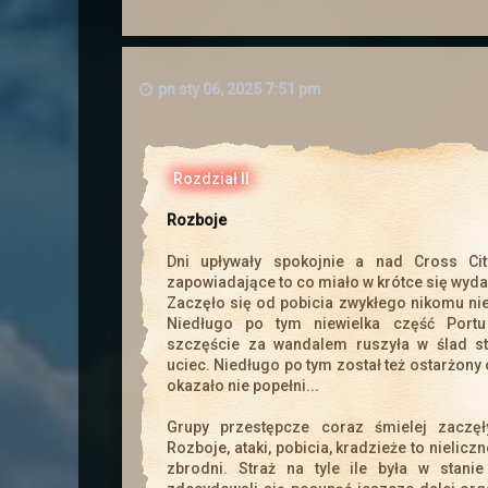
pn sty 06, 2025 7:51 pm
14 lutego odbędzie s
Rozdział II
Kolejna szansa na zdobycie los
Czwa
Rozboje
Dni upływały spokojnie a nad Cross Cit
zapowiadające to co miało w krótce się wyda
Zaczęło się od pobicia zwykłego nikomu n
Do
Reg
Niedługo po tym niewielka część Portu
szczęście za wandalem ruszyła w ślad s
uciec. Niedługo po tym został też ostarżony 
okazało nie popełni...
Grupy przestępcze coraz śmielej zaczęł
Rozboje, ataki, pobicia, kradzieże to nielic
zbrodni. Straż na tyle ile była w stani