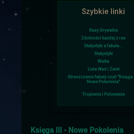
Szybkie linki
Ponownie i w tym roku lato goś
Rasy Grywalne
Zdolności każdej z ras
Statystyki a fabuła...
Śniegu napadało w tym 
Statystyki
Walka
Lista Wad i Zalet
Streszczenie fabuły czyli "Księga I
Nowe Pokolenia"
Tropienie i Polowanie
Burmistrz otrzymał od sojus
Księga III - Nowe Pokolenia