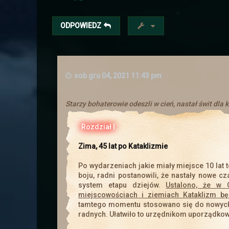
ODPOWIEDZ
sob gru 04, 2021 11:43 pm
Przebudowe prze
Ogłoszenia powinny się teraz 
Starzy bohaterowie odeszli w cień, nastał świt dla k
czytać w poziomie.
Dodana została mapa miasta
Rozdział I
postaci. Będ
Duża wersja sam
Zima, 45 lat po Kataklizmie
Po wydarzeniach jakie miały miejsce 10 lat t
Zapraszamy wsz
boju, radni postanowili, że nastały nowe cz
system etapu dziejów.
Ustalono, że w 
miejscowościach i ziemiach Kataklizm bę
tamtego momentu stosowano się do nowyc
radnych. Ułatwiło to urzędnikom uporządkow