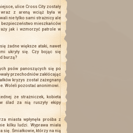
ejsce, ulice Cross City zostały
 wraz z areną wciąż była w
i nie tylko sami strażnicy ale
 na bezpieczeństwo mieszkańców
aży jak i wzmorzyć patrole w
 się żadne większe ataki, nawet
mi ukryły się. Czy bojąc się
ed burzą?
łych psów panoszących się po
dowały przechodniów zakłócając
ałków kryzys został zażegnany
ne. Woleli pozostać anonimowi.
ednej ze strażniczek, kobieta
w ślad za nią ruszyły ekipy
za miasta wpłynęła prośba z
e kilku ludzi. Wyprawa miała
a się. Śmiałkowie, którzy na nią