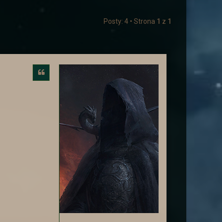
Posty: 4 • Strona
1
z
1
Cytuj
a i dostosowana :).
le może. Najlepiej więc aby je
 być to niewygodne.
ne domy mieszkańców miasta-
w ów miejsce.
wiednim temacie.
przez rzut kością)