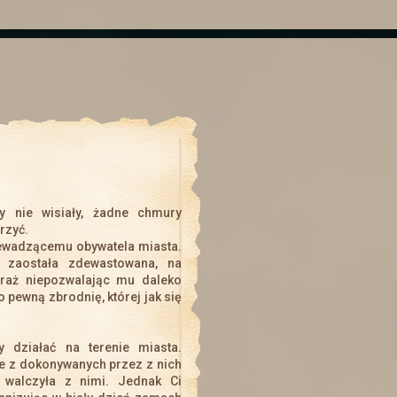
Walentynki
ię bal walentynkowy. Obowiązkowo stroje przedstawiające figur
Loteria i aktualizacja
u na loterię. Tkacz Losu do końca dnia (12.02) czeka na zdjęcia
rtek. Więcej informacji w wiadomości od Tkacza i w
Aktualizac
y nie wisiały, żadne chmury
Zmiany w regulaminie
rzyć.
iewadzącemu obywatela miasta.
ulaminu Gry
dodany został punkt 19 dotyczący dodatkowych aw
 zaostała zdewastowana, na
traż niepozwalając mu daleko
o pewną zbrodnię, której jak się
Nowinki
→ A może hasło na pokój prywatny?
Dowiedz się więcej.
y działać na terenie miasta.
zne z dokonywanych przez z nich
e walczyła z nimi. Jednak Ci
Odbudowa świata