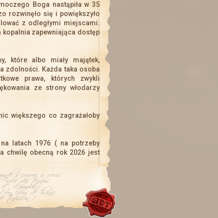
Smoczego Boga nastąpiła w 35
zostało ukończone. Postaci wróciły z nagrodami. Niestety wiedza
o rozwinęło się i powiększyło
jest poza wiedzą większości z nich.
dlować z odległymi miejscami.
a kopalnia zapewniająca dostęp
Aktualizacja
y, które albo miały majątek,
Zapraszamy do Aktualizacji
Dodano kilka rzeczy
ta zdolności. Każda taka osoba
tkowe prawa, których zwykli
iękowania ze strony włodarzy
Świąteczna uczta
ąteczną Ucztę, która odbędzie się od 20 grudnia do 9 stycznia. 
 nic większego co zagrażałoby
więcej :)
 na latach 1976 ( na potrzeby
Mikołajki
a chwilę obecną rok 2026 jest
i Mikołajek i witamy z powrotem!
Zapraszamy do Aktualizacji
a
zmiany!
Dzień kobiet
racja życzy Paniom wszystkiego najlepszego z okazji Waszego 