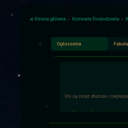
Strona główna
Komnata Dowodzenia
K
Ogłoszenia
Fabuła
Dni są coraz dłuższe i cieplejs
Wyprawa Na piaskach czasu 