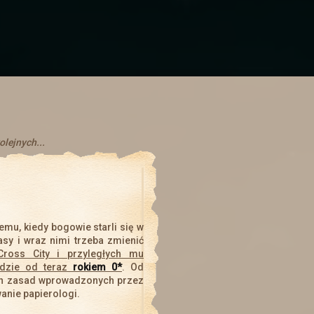
Nowe ogłoszenia na słupie
Zachęcamy do zajrzenia do zakładki z
zadaniami
Troche nowinek
szły
Ogłoszenia
. Cała tabela is truktura została napisana od now
skalować z ekranem urządzenia. Na telefonach skaluje się tyle i
olejnych...
 W pionie też sie da ale z racje mniejszego ekranu ucina i może
 i planowana jest mapa mieszkańców, w której będą zaznaczo
zie opocja po klikenięciu w nią, automatyczne przeniesienie sie 
ego miasta oraz opcji z mieszkancami będzie dostępna w odpo
Święta Zimowe
emu, kiedy bogowie starli się w
ystkich do
tematu świątecznego
i wybrania sobie prezentu! (
asy i wraz nimi trzeba zmienić
Cross City i przyległych mu
dzie od teraz
rokiem 0*
. Od
h zasad wprowadzonych przez
anie papierologi.
Koniec wyprawy