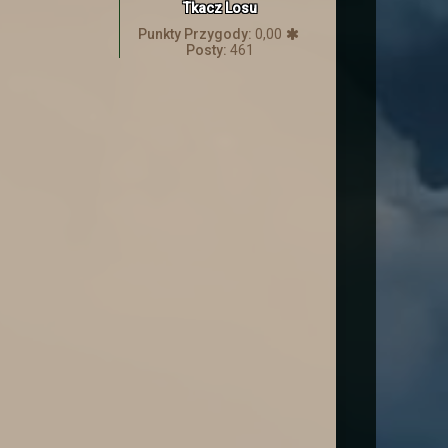
Tkacz Losu
 o tym co się tam zaczęło dziać
Punkty Przygody:
0,00
Posty:
461
Więcej informacji znajdziecie
by przekonać się jakie nastały
święta. Niech Los Wam sprzyja.