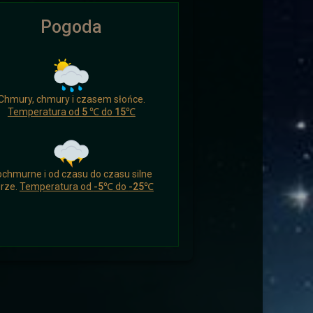
Pogoda
ikomu czasu nacieszyć się czymś
Chmury, chmury i czasem słońce.
 a drogowcy zaskoczeni.
Temperatura od
5 ℃
do
15℃
chmurne i od czasu do czasu silne
rze.
Temperatura od
-5℃
do
-25℃
ych i wysłać ich aby wsparli