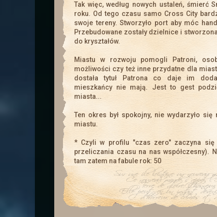
Tak więc, według nowych ustaleń, śmierć 
Wydarzenie w dalekiej krainie 
roku. Od tego czasu samo Cross City bardz
swoje tereny. Stworzyło port aby móc han
Przebudowane zostały dzielnice i stworzon
do kryształów.
Miastu w rozwoju pomogli Patroni, osob
możliwości czy też inne przydatne dla mias
dostała tytuł Patrona co daje im doda
mieszkańcy nie mają. Jest to gest podz
miasta...
Zapraszamy Wszystkich na Świ
Ten okres był spokojny, nie wydarzyło się
miastu.
* Czyli w profilu "czas zero" zaczyna się
przeliczania czasu na nas współczesny). N
tam zatem na fabule rok: 50
Wszystkiego dobrego z okazj
Z okazji Dnia Kobiet Administ