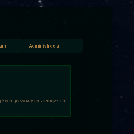
iami
Administracja
kwitnąć kwiaty na ziemi jak i te
biorąca w niej udział niech