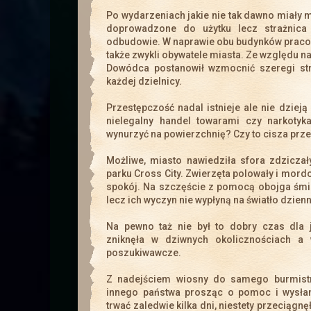
Po wydarzeniach jakie nie tak dawno miały mi
doprowadzone do użytku lecz strażnica
odbudowie. W naprawie obu budynków pracowal
także zwykli obywatele miasta. Ze względu
Dowódca postanowił wzmocnić szeregi str
każdej dzielnicy.
Przestępczość nadal istnieje ale nie dzieją
nielegalny handel towarami czy narkotyka
wynurzyć na powierzchnię? Czy to cisza prz
Możliwe, miasto nawiedziła sfora zdzicza
parku Cross City. Zwierzęta polowały i mor
spokój. Na szczęście z pomocą obojga śmi
lecz ich wyczyn nie wypłyną na światło dzien
Na pewno taż nie był to dobry czas dla j
zniknęła w dziwnych okolicznościach a 
poszukiwawcze.
Z nadejściem wiosny do samego burmistr
innego państwa prosząc o pomoc i wysłani
trwać zaledwie kilka dni, niestety przeciągnęł