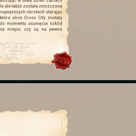
anizując w biały dzień zamach
le ale także została zniszczona
City
odbudowuje się po ataku smoków, który nastąpił ponad mi
na najwyższych obrotach starając
które ulice Cross City zostały
 do momentu usunięcia szkód
nia miejsc czy są na pewno