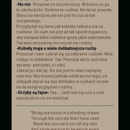
-No nie
- Przyznał ze szczerością. W końcu co go
to obchodziło. Roślina to roślina. No teraz prawda.
Stara się bardziej ale nie jest to coś aż tak
oczywistego.
Przyglądał się temu jak kobieta zabiera sie za
roślinne. On sam nie jest aż tak spostrzegawczy
aby wyłapać takie subtelne gesty jakie wykonywała.
Tak więc wcześniej nie ruszał ów rośliny.
-Kobiety maja o wiele delikatniejsze ruchy
-
Przyznał i sam zabrał się za zebranie roślinki. Miał
robiąc to delikatnie. Tak. Pamięta ale to jest inna
sprawa- pamiętać, a robić.
Zebrał ją i dał jej. No nie jest to okaz najlepiej
zebrany. Nie można jednak odebrać mu tego, ze
chłopak starał się być delikatny w ruchach na tyle
na ile mógł względem rośliny...
-Grzyby są fajne-
Taa... Jeśli wie się coś o nich
więcej niż to co on wiedział.
"Bring me home in a blinding dream
Through the secrets that I have seen
Wash the sorrow from off my skin
And show me how to be whole again