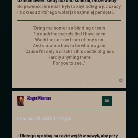
dzieciństwem kiedy uczono kontroli, może wtedy
-
Bo pewności nie miał. Były to zbyt odległa już czasy
Wszystkiego dobrego z okazji Mikołajek
i z okresu z którego wolał jak najmniej pamiętać.
i witamy z powrotem!
Zapraszamy do Aktualizacji
aby
przekonać się jakie nastały zmiany!
"Bring me home in a blinding dream
Through the secrets that I have seen
Wash the sorrow from off my skin
Dzień kobiet
And show me how to be whole again
'Cause I’m only a crack In this castle of glass
Z okazji Dnia Kobiet Administracja życzy
Hardly anything there
Paniom wszystkiego najlepszego z
For you to see.."
okazji Waszego święta. Niech Los Wam
sprzyja.
N
a
Walentynki
g
ó
Zaya Fleres
r
14 lutego odbędzie się bal
Cytuj
ę
walentynkowy. Obowiązkowo stroje
przedstawiające figurę szachową lub
kartę.
śr paź 22, 2025 11:41 pm
Loteria i aktualizacja
- Dlatego spróbuj na razie wejść w nawyk, aby przy