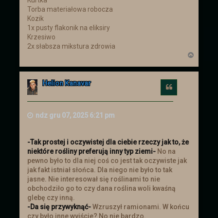
Torba materiałowa robocza
Kozik
1x pusty flakonik na eliksiry
Krzesiwo
2x słabsza mikstura zdrowia
N
a
g
ó
Helion Kanavar
r
Cytuj
ę
ndz gru 07, 2025 6:21 pm
-Tak prostej i oczywistej dla ciebie rzeczy jak to, że
niektóre rośliny preferują inny typ ziemi-
No na
pewno było to dla niej coś co jest tak oczywiste jak
jak fakt istniał słońca. Dla niego nie było to tak
jasne. Nie interesował się roślinami to nie
obchodziło go to czy dana roślina woli kwaśną
glebę czy inną.
-Da się przywyknąć-
Wzruszył ramionami. W końcu
czy było inne wyjście? No nie bardzo.