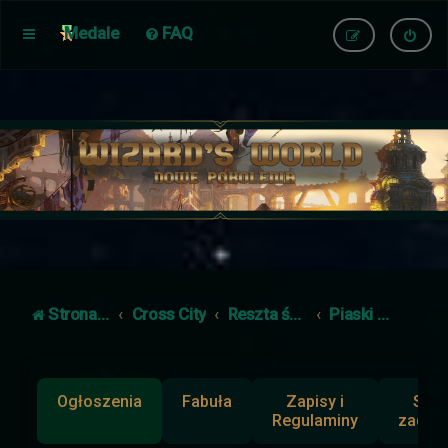
Medale
FAQ
Strona główna
Cross City
Reszta świata
Piaski Czasu
Ogłoszenia
Fabuła
Zapisy i
Słup
Regulaminy
zadan