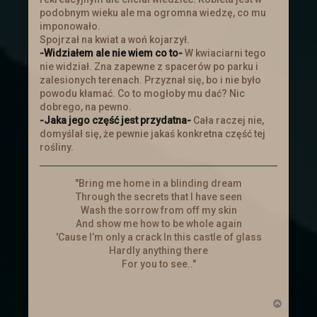
podobnym wieku ale ma ogromna wiedzę, co mu
imponowało.
Spojrzał na kwiat a woń kojarzył.
-Widziałem ale nie wiem co to-
W kwiaciarni tego
nie widział. Zna zapewne z spacerów po parku i
zalesionych terenach. Przyznał się, bo i nie było
powodu kłamać. Co to mogłoby mu dać? Nic
dobrego, na pewno.
-Jaka jego część jest przydatna-
Cała raczej nie,
domyślał się, że pewnie jakaś konkretna część tej
rośliny.
"Bring me home in a blinding dream
Through the secrets that I have seen
Wash the sorrow from off my skin
And show me how to be whole again
'Cause I’m only a crack In this castle of glass
Hardly anything there
For you to see.."
N
a