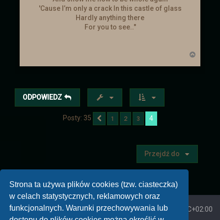
'Cause I’m only a crack In this castle of glass
Hardly anything there
For you to see.."
N
a
g
ó
r
ę
ODPOWIEDZ
Posty: 35
4
1
2
3
Poprzednia
Przejdź do
Strona ta używa plików cookies (tzw. ciasteczka)
w celach statystycznych, reklamowych oraz
funkcjonalnych. Warunki przechowywania lub
Strona główna
Strefa czasowa
UTC+02:00
dostępu do plików cookies można określić w