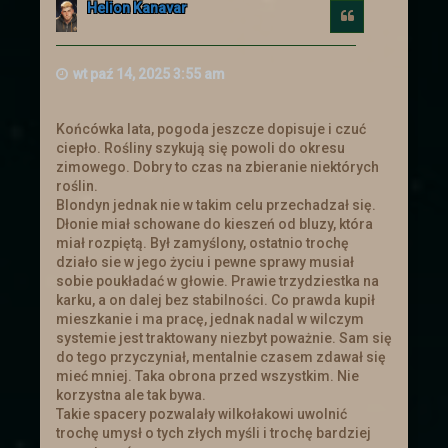
Helion Kanavar
królestwa prośbę o pomoc. Ten
Cytuj
postanowił zebrać chętnych i wysłać ich
aby wsparli handlowego sojusznika.
Ogłoszenie
wt paź 14, 2025 3:55 am
Końcówka lata, pogoda jeszcze dopisuje i czuć
ciepło. Rośliny szykują się powoli do okresu
Nowe ogłoszenia na
zimowego. Dobry to czas na zbieranie niektórych
roślin.
słupie
Blondyn jednak nie w takim celu przechadzał się.
Dłonie miał schowane do kieszeń od bluzy, która
miał rozpiętą. Był zamyślony, ostatnio trochę
Zachęcamy do zajrzenia do zakładki z
działo sie w jego życiu i pewne sprawy musiał
zadaniami
sobie poukładać w głowie. Prawie trzydziestka na
karku, a on dalej bez stabilności. Co prawda kupił
mieszkanie i ma pracę, jednak nadal w wilczym
Troche nowinek
systemie jest traktowany niezbyt poważnie. Sam się
do tego przyczyniał, mentalnie czasem zdawał się
mieć mniej. Taka obrona przed wszystkim. Nie
Przebudowe przeszły
Ogłoszenia
. Cała
korzystna ale tak bywa.
tabela is truktura została napisana od
Takie spacery pozwalały wilkołakowi uwolnić
nowa i dostosowana :).
trochę umysł o tych złych myśli i trochę bardziej
Ogłoszenia powinny się teraz skalować