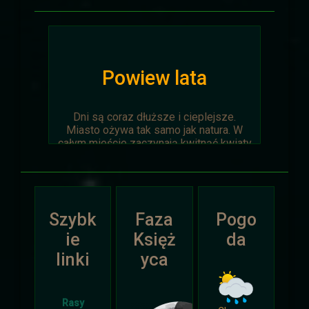
Powiew lata
Dni są coraz dłuższe i cieplejsze.
Miasto ożywa tak samo jak natura. W
całym mieście zaczynają kwitnąć kwiaty
na ziemi jak i te na drzewach.
Wyprawa Na piaskach czasu zostaje
oficjalnie anulowana z winy
prowadzącego. Każda osoba biorąca w
Szybk
Faza
Pogo
niej udział niech napisze do
Dariusza
.
Otrzyma mały upominek.
ie
Księż
da
linki
yca
Atak Zimy i Święta
Rasy