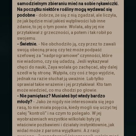
samodzielnym zbieraniu mieć na sobie rękawiczki.
Kolejna szansa na zdobycie losu na
Na początku niektóre rośliny mogą wydawać się
loterię. Tkacz Losu do końca dnia (12.02)
podobne
- dobrze, że się z nią zgadzał, ale liczyła,
czeka na zdjęcia tego jak świętowaliście
że jak będzie miał jakieś wątpliwości lub inne
Tłusty Czwartek. Więcej informacji w
zdanie, to jej o tym powie. Wolała, aby jej nie
wiadomości od Tkacza i w
przytakiwał z grzeczności, a potem i tak robił po
Aktualizacjach
.
swojemu.
- Świetnie.
- Nie obchodziło ją, czy przez to zawali
swoją obecną pracę czy też może podpaść
Zmiany w regulaminie
szefowej za “nadprogramowe” czynności, które
nie wiadomo, czy się udadzą. Jeśli wykazywał
Do
Regulaminu Gry
dodany został punkt
chęci do nauki, Zaya wolała go zachęcać, aby dalej
19 dotyczący dodatkowych awatarów.
szedł w tę stronę. Wątpiła, czy coś z tego wyjdzie,
jednak na razie słuchał ją uważnie. Lub tylko
sprawiał takie wrażenie i jej przytakiwał. Kto tam
Nowinki
może wiedzieć, co mu chodzi po głowie.
- Nie pamiętasz? Musiałeś być wtedy bardzo
→ A może hasło na pokój prywatny?
młody?
- Jako że nigdy nie interesowała się jego
Dowiedz się więcej.
rasą, to nie miała pojęcia, kiedy mogli się uczyć tej
całej “kontroli” i na czym to polegało. W jej
wyobrażeniach wszystkie wilkołaki były jej
Odbudowa świata
właściwie pozbawieni i działały instynktownie, jak
widać może z paroma wyjątkami. A z racji
→
Cross City
odbudowuje się po ataku