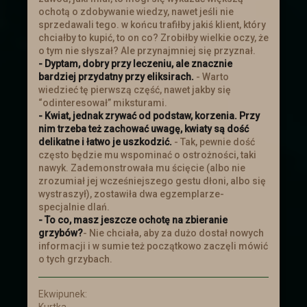
ochotą o zdobywanie wiedzy, nawet jeśli nie
sprzedawali tego. w końcu trafiłby jakiś klient, który
chciałby to kupić, to on co? Zrobiłby wielkie oczy, że
o tym nie słyszał? Ale przynajmniej się przyznał.
- Dyptam, dobry przy leczeniu, ale znacznie
bardziej przydatny przy eliksirach.
- Warto
wiedzieć tę pierwszą część, nawet jakby się
“odinteresował” miksturami.
- Kwiat, jednak zrywać od podstaw, korzenia. Przy
nim trzeba też zachować uwagę, kwiaty są dość
delikatne i łatwo je uszkodzić.
- Tak, pewnie dość
często będzie mu wspominać o ostrożności, taki
nawyk. Zademonstrowała mu ścięcie (albo nie
zrozumiał jej wcześniejszego gestu dłoni, albo się
wystraszył), zostawiła dwa egzemplarze-
specjalnie dlań.
- To co, masz jeszcze ochotę na zbieranie
grzybów?
- Nie chciała, aby za dużo dostał nowych
informacji i w sumie też początkowo zaczęli mówić
o tych grzybach.
Ekwipunek:
Kurtka