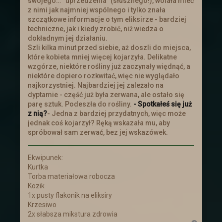
swojego… “uprzedzenia” (słusznego!), wolała mieć
smoków, który nastąpił ponad miesiąc
z nimi jak najmniej wspólnego i tylko znała
temu
szczątkowe informacje o tym eliksirze - bardziej
techniczne, jak i kiedy zrobić, niż wiedza o
dokładnym jej działaniu.
Szli kilka minut przed siebie, aż doszli do miejsca,
które kobieta mniej więcej kojarzyła. Delikatne
wzgórze, niektóre rośliny już zaczynały więdnąć, a
niektóre dopiero rozkwitać, więc nie wyglądało
najkorzystniej. Najbardziej jej zależało na
dyptamie - część już była zerwana, ale ostało się
parę sztuk. Podeszła do rośliny.
- Spotkałeś się już
z nią?
- Jedna z bardziej przydatnych, więc może
jednak coś kojarzył? Ręką wskazała mu, aby
spróbował sam zerwać, bez jej wskazówek.
Ekwipunek:
Kurtka
Torba materiałowa robocza
Kozik
1x pusty flakonik na eliksiry
Krzesiwo
2x słabsza mikstura zdrowia