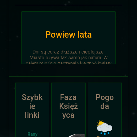
Powiew lata
Dni są coraz dłuższe i cieplejsze.
Miasto ożywa tak samo jak natura. W
całym mieście zaczynają kwitnąć kwiaty
na ziemi jak i te na drzewach.
Wyprawa Na piaskach czasu zostaje
oficjalnie anulowana z winy
prowadzącego. Każda osoba biorąca w
Szybk
Faza
Pogo
niej udział niech napisze do
Dariusza
.
Otrzyma mały upominek.
ie
Księż
da
linki
yca
Atak Zimy i Święta
Rasy