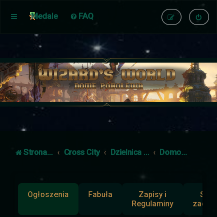
Medale
FAQ
Strona główna
Cross City
Dzielnica Nieludzi
Domostwa
Ogłoszenia
Fabuła
Zapisy i
Słup
Regulaminy
zadan