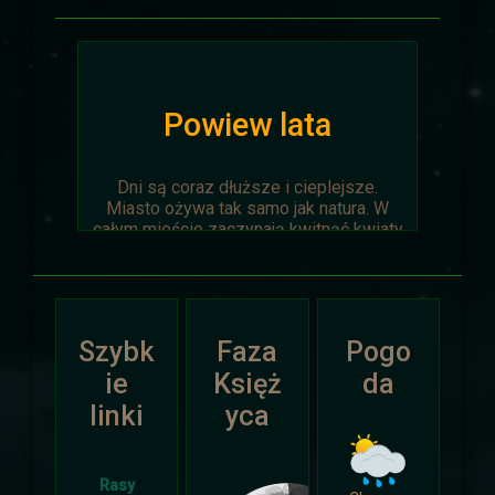
Powiew lata
Dni są coraz dłuższe i cieplejsze.
Miasto ożywa tak samo jak natura. W
całym mieście zaczynają kwitnąć kwiaty
na ziemi jak i te na drzewach.
Wyprawa Na piaskach czasu zostaje
oficjalnie anulowana z winy
prowadzącego. Każda osoba biorąca w
Szybk
Faza
Pogo
niej udział niech napisze do
Dariusza
.
Otrzyma mały upominek.
ie
Księż
da
linki
yca
Atak Zimy i Święta
Rasy