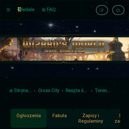
Medale
FAQ
Strona główna
Cross City
Reszta świata
Tereny poza Cross City
Ogłoszenia
Fabuła
Zapisy i
Słup
Regulaminy
zadan