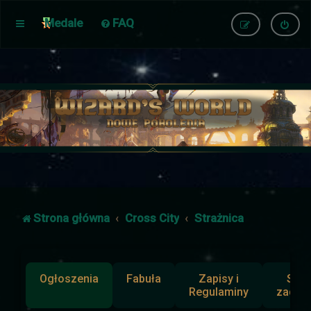
Medale
FAQ
Strona główna
Cross City
Strażnica
Ogłoszenia
Fabuła
Zapisy i
Słup
Regulaminy
zadan