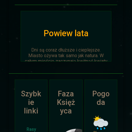
Powiew lata
Dni są coraz dłuższe i cieplejsze.
Miasto ożywa tak samo jak natura. W
całym mieście zaczynają kwitnąć kwiaty
na ziemi jak i te na drzewach.
Wyprawa Na piaskach czasu zostaje
oficjalnie anulowana z winy
prowadzącego. Każda osoba biorąca w
Szybk
Faza
Pogo
niej udział niech napisze do
Dariusza
.
Otrzyma mały upominek.
ie
Księż
da
linki
yca
Atak Zimy i Święta
Rasy