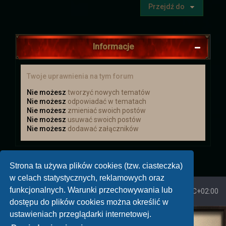
Przejdź do
Koniec wyprawy
Wydarzenie w dalekiej krainie zostało
ukończone. Postaci wróciły z nagrodami.
Informacje
Niestety wiedza o tym co się tam
zaczęło dziać jest poza wiedzą
większości z nich.
Twoje uprawnienia na tym forum
Nie możesz
tworzyć nowych tematów
Aktualizacja
Nie możesz
odpowiadać w tematach
Nie możesz
zmieniać swoich postów
Zapraszamy do Aktualizacji
Dodano
Nie możesz
usuwać swoich postów
kilka rzeczy
Nie możesz
dodawać załączników
Świąteczna uczta
Strona ta używa plików cookies (tzw. ciasteczka)
Zapraszamy Wszystkich na Świąteczną
Ucztę, która odbędzie się od 20 grudnia
w celach statystycznych, reklamowych oraz
do 9 stycznia. Więcej informacji
funkcjonalnych. Warunki przechowywania lub
Strona główna
Strefa czasowa
UTC+02:00
znajdziecie więcej :)
dostępu do plików cookies można określić w
ustawieniach przeglądarki internetowej.
Mikołajki