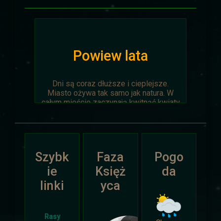
Powiew lata
Dni są coraz dłuższe i cieplejsze.
Miasto ożywa tak samo jak natura. W
całym mieście zaczynają kwitnąć kwiaty
na ziemi jak i te na drzewach.
Wyprawa Na piaskach czasu zostaje
oficjalnie anulowana z winy
prowadzącego. Każda osoba biorąca w
Szybk
Faza
Pogo
niej udział niech napisze do
Dariusza
.
Otrzyma mały upominek.
ie
Księż
da
linki
yca
Atak Zimy i Święta
Rasy