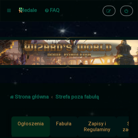
Medale
FAQ
Strona główna
Strefa poza fabułą
Ogłoszenia
Fabuła
Zapisy i
Słup
Regulaminy
zadan