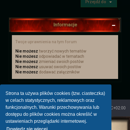
Przejdź do
Kolejna szansa na zdobycie losu na
loterię. Tkacz Losu do końca dnia (12.02)
czeka na zdjęcia tego jak świętowaliście
Informacje
Tłusty Czwartek. Więcej informacji w
wiadomości od Tkacza i w
Aktualizacjach
.
Twoje uprawnienia na tym forum
Nie możesz
tworzyć nowych tematów
Zmiany w regulaminie
Nie możesz
odpowiadać w tematach
Nie możesz
zmieniać swoich postów
Do
Regulaminu Gry
dodany został punkt
Nie możesz
usuwać swoich postów
19 dotyczący dodatkowych awatarów.
Nie możesz
dodawać załączników
Nowinki
Strona ta używa plików cookies (tzw. ciasteczka)
→ A może hasło na pokój prywatny?
Dowiedz się więcej.
w celach statystycznych, reklamowych oraz
funkcjonalnych. Warunki przechowywania lub
Strona główna
Strefa czasowa
UTC+02:00
dostępu do plików cookies można określić w
Odbudowa świata
ustawieniach przeglądarki internetowej.
→
Cross City
odbudowuje się po ataku
Wizard's World: Nowe Pokolenia
Dowiedz się więcej