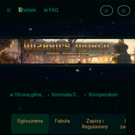
Medale
FAQ
Strona główna
Komnata Dowodzenia
Kompendium
Ogłoszenia
Fabuła
Zapisy i
Słup
Regulaminy
zadan