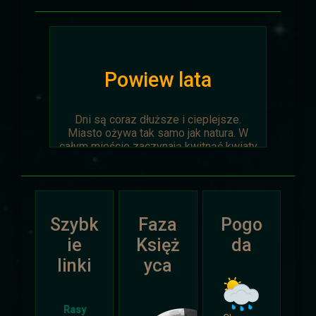
Powiew lata
Dni są coraz dłuższe i cieplejsze.
Miasto ożywa tak samo jak natura. W
całym mieście zaczynają kwitnąć kwiaty
na ziemi jak i te na drzewach.
Wyprawa Na piaskach czasu zostaje
oficjalnie anulowana z winy
prowadzącego. Każda osoba biorąca w
Szybk
Faza
Pogo
niej udział niech napisze do
Dariusza
.
Otrzyma mały upominek.
ie
Księż
da
linki
yca
Atak Zimy i Święta
Rasy