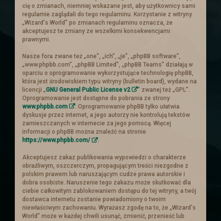
królestwa prośbę o pomoc. Ten
cię o zmianach, niemniej wskazane jest, aby użytkownicy sami
regularnie zaglądali do tego regulaminu. Korzystanie z witryny
postanowił zebrać chętnych i wysłać ich
„Wizard's World” po zmianach regulaminu oznacza, że
aby wsparli handlowego sojusznika.
akceptujesz te zmiany ze wszelkimi konsekwencjami
Ogłoszenie
prawnymi.
Nasze fora zwane też „one”, „ich”, „je”, „phpBB software”,
„www.phpbb.com”, „phpBB Limited”, „phpBB Teams” działają w
oparciu o oprogramowanie wykorzystujące technologię phpBB,
Nowe ogłoszenia na
która jest środowiskiem typu witryny (bulletin board), wydane na
licencji „
GNU General Public License v2
” zwanej też „GPL”.
słupie
Oprogramowanie jest dostępne do pobrania ze strony
www.phpbb.com
. Oprogramowanie phpBB tylko ułatwia
dyskusje przez internet, a jego autorzy nie kontrolują tekstów
zamieszczanych w internecie za jego pomocą. Więcej
Zachęcamy do zajrzenia do zakładki z
informacji o phpBB można znaleźć na stronie
zadaniami
https://www.phpbb.com/
.
Akceptujesz zakaz publikowania wypowiedzi o charakterze
Troche nowinek
obraźliwym, oszczerczym, propagującym treści niezgodne z
polskim prawem lub naruszającym cudze prawa autorskie i
dobra osobiste. Naruszenie tego zakazu może skutkować dla
ciebie całkowitym zablokowaniem dostępu do tej witryny, a twój
Przebudowe przeszły
Ogłoszenia
. Cała
dostawca internetu zostanie powiadomiony o twoim
tabela is truktura została napisana od
niewłaściwym zachowaniu. Wyrażasz zgodę na to, że „Wizard's
nowa i dostosowana :).
World” może w każdej chwili usunąć, zmienić, przenieść lub
Ogłoszenia powinny się teraz skalować