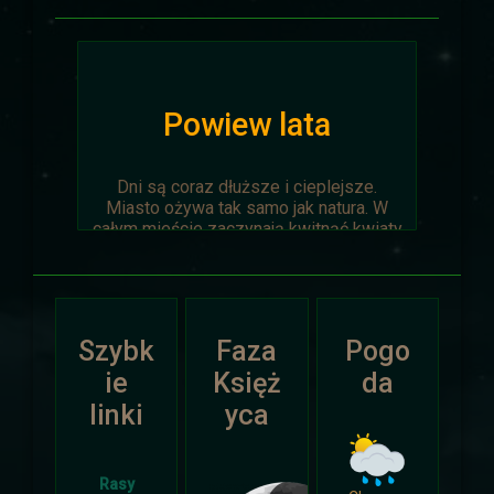
Powiew lata
Dni są coraz dłuższe i cieplejsze.
Miasto ożywa tak samo jak natura. W
całym mieście zaczynają kwitnąć kwiaty
na ziemi jak i te na drzewach.
Wyprawa Na piaskach czasu zostaje
oficjalnie anulowana z winy
prowadzącego. Każda osoba biorąca w
Szybk
Faza
Pogo
niej udział niech napisze do
Dariusza
.
Otrzyma mały upominek.
ie
Księż
da
linki
yca
Atak Zimy i Święta
Rasy