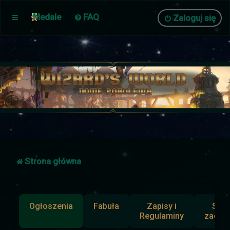
Medale
FAQ
Zaloguj się
Strona główna
Ogłoszenia
Fabuła
Zapisy i
Słup
Regulaminy
zadan