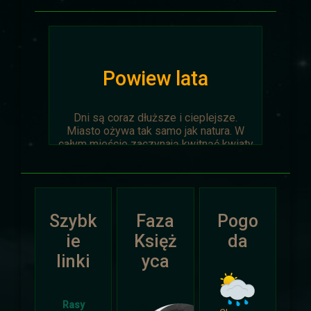
Powiew lata
Dni są coraz dłuższe i cieplejsze.
Miasto ożywa tak samo jak natura. W
całym mieście zaczynają kwitnąć kwiaty
na ziemi jak i te na drzewach.
Wyprawa Na piaskach czasu zostaje
oficjalnie anulowana z winy
prowadzącego. Każda osoba biorąca w
Szybk
Faza
Pogo
niej udział niech napisze do
Dariusza
.
Otrzyma mały upominek.
ie
Księż
da
linki
yca
Atak Zimy i Święta
Rasy