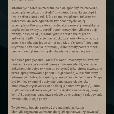
królestwa prośbę o pomoc. Ten
postanowił zebrać chętnych i wysłać ich
Informacje o tobie są zbierane na dwa sposoby. Po pierwsze,
aby wsparli handlowego sojusznika.
przeglądanie „Wizard's World” powoduje, że aplikacja phpBB
tworzy kilka ciasteczek, które są małymi plikami tekstowymi
Ogłoszenie
pobranymi do katalogu plików tymczasowych twojej
przeglądarki. Pierwsze dwa ciasteczka zawierają identyfikator
użytkownika zwany „user-id” i anonimowy identyfikator sesji
zwany „session-id”, automatycznie przyznane ci przez
aplikację phpBB. Trzecie ciasteczko zostanie utworzone, gdy
Nowe ogłoszenia na
przejrzysz chociaż jeden temat na „Wizard's World”. Jest ono
używane do zapisania informacji, które tematy zostały przez
słupie
ciebie przeczytane i służy do ułatwienia ci nawigacji na forum.
W czasie przeglądania „Wizard's World” możemy też utworzyć
Zachęcamy do zajrzenia do zakładki z
ciasteczka niezależne od oprogramowania phpBB, ale ich ten
dokument nie dotyczy – ma on opisywać tylko strony stworzone
zadaniami
przez oprogramowanie phpBB. Drugi sposób, w jaki zbieramy
informacje o tobie, to dane wysyłane przez ciebie do nas. Mogą
być to między innymi posty napisane przez ciebie jako
Troche nowinek
anonimowy użytkownik zwane dalej „anonimowe posty”, konta
użytkownika założone na „Wizard's World” zwane dalej „twoje
konto” i posty napisane przez ciebie po rejestracji i zalogowaniu
Przebudowe przeszły
Ogłoszenia
. Cała
zwane dalej „twoje posty”.
tabela is truktura została napisana od
Twoje konto będzie zawierać przynajmniej unikalną
nowa i dostosowana :).
identyfikacyjną nazwę zwaną dalej „twoja nazwa użytkownika”,
Ogłoszenia powinny się teraz skalować