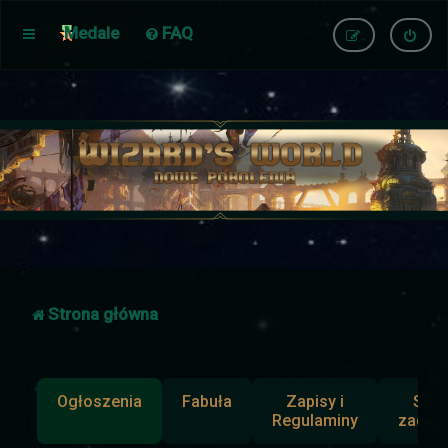
Medale
FAQ
Strona główna
Ogłoszenia
Fabuła
Zapisy i
Słup
Regulaminy
zadan