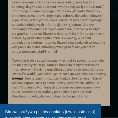
hasło używane do logowania zwane dalej „twoje hasło” i
z ekranem urządzenia. Na telefonach
osobisty aktywny adres e-mail zwany dalej „twój adres e-mail”.
skaluje się tyle ile może. Najlepiej więc
Informacje podane dla twojego konta na „Wizard's World” są
aby je czytać w poziomie. W pionie też
chronione przez prawa dotyczące ochrony danych osobowych
sie da ale z racje mniejszego ekranu
w państwie, w którym stoi nasz serwer. Mamy prawo wymagać
ucina i może być to niewygodne.
podania dodatkowych informacji przy rejestracji, i to my
Dodana została mapa miasta i
ustalamy czy podanie ich jest konieczne, czy nie. W każdym
przypadku, masz możliwość wybrania, które informacje o twoim
planowana jest mapa mieszkańców, w
koncie są wyświetlane publicznie. Co więcej, w panelu
której będą zaznaczone domy
zarządzania kontem masz możliwość włączenia lub wyłączenia
mieszkańców miasta- postaci. Będzie
wysyłania do ciebie automatycznie generowanych przez
opocja po klikenięciu w nią,
oprogramowanie phpBB e-maili.
automatyczne przeniesienie sie w ów
miejsce.
Twoje hasło jest zaszyfrowane, więc jest bezpieczne, niemniej
Duża wersja samego miasta oraz opcji z
nie należy używać tego samego hasła na różnych witrynach
mieszkancami będzie dostępna w
internetowych. Hasło to umożliwia dostęp do twojego konta na
„Wizard's World”, więc chroń je i w żadnym wypadku nie podawaj
odpowiednim temacie.
nikomu
. Jeśli je zapomnisz, użyj funkcji „Nie pamiętam hasła”.
Święta Zimowe
Witryna poprosi cię o podanie nazwy użytkownika i adresu e-
mail. Po podaniu tych danych zostanie wygenerowane nowe
Zapraszamy wszystkich do
hasło i przesłane na podany przez ciebie adres e-mail.
tematu świątecznego
i wybrania sobie
Umożliwi ono odzyskanie dostępu do twojego konta.
prezentu! (przez rzut kością)
Strona ta używa plików cookies (tzw. ciasteczka)