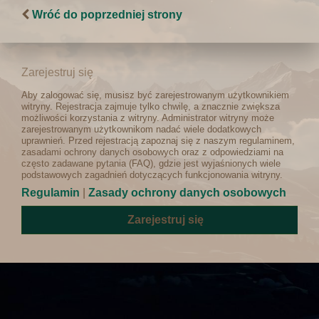
Wróć do poprzedniej strony
Zarejestruj się
Aby zalogować się, musisz być zarejestrowanym użytkownikiem
witryny. Rejestracja zajmuje tylko chwilę, a znacznie zwiększa
możliwości korzystania z witryny. Administrator witryny może
zarejestrowanym użytkownikom nadać wiele dodatkowych
uprawnień. Przed rejestracją zapoznaj się z naszym regulaminem,
zasadami ochrony danych osobowych oraz z odpowiedziami na
często zadawane pytania (FAQ), gdzie jest wyjaśnionych wiele
podstawowych zagadnień dotyczących funkcjonowania witryny.
Regulamin
|
Zasady ochrony danych osobowych
Zarejestruj się